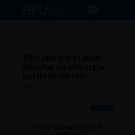
Accueil
>
AFU Académie
>
Formation en ligne
>
Tips
and tricks pour débuter en chirurgie partielle du rein
Ajouter à ma sélection
Tips and tricks pour
débuter en chirurgie
partielle du rein
TAGS :
2025
Rein
Cancer du rein
ECU Online
de 30 à 60 minutes
ECU Online
VOUS SOUHAITEZ VOIR
CE CONTENU ?