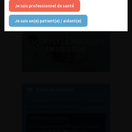
Journée d’andrologie et de
Je suis professionnel de santé
médecine sexuelle 2026
Je suis un(e) patient(e) / aidant(e)
ENQUÊTES DE PRATIQUES
EN UROLOGIE
L'AFU ACADÉMIE
Compétences non techniques : comment
les travailler au quotidien ?