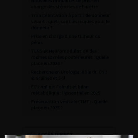
Nouvelles modalités de prise en
charge des sténoses de l’urètre
Transplantation à partir de donneur
vivant : quels sont les risques pour le
donneur ?
Prise en charge d’une tumeur du
pénis
TENS et Neuromodulation des
racines sacrées postérieures : Quelle
place en 2026 ?
Recherche en Urologie: Rôle du CNU
& Graines et Sol
ECU online: Calculs et bilan
métabolique : l’essentiel en 2025
Préservation vésicale (TMT) : Quelle
place en 2025 ?
ACCÈS DIRECT