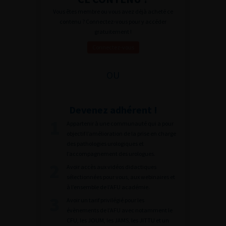
Vous êtes membre ou vous avez déjà acheté ce
contenu ? Connectez-vous pour y accéder
gratuitement !
Connectez-vous
OU
Devenez adhérent !
Appartenir à une communauté qui a pour
objectif l’amélioration de la prise en charge
des pathologies urologiques et
l’accompagnement des urologues.
Avoir accès aux vidéos didactiques
sélectionnées pour vous, aux webinaires et
à l’ensemble de l’AFU académie.
Avoir un tarif privilégié pour les
évènements de l’AFU avec notamment le
CFU, les JOUM, les JAMS, les JITTU et un