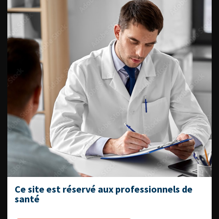
Fiches informations pour vos
patients
Dernières recommandations
Référentiel du Collège d’Urologie
Espace Accréditation des médecins
Livrets du CFEU pour l'interne
DATES À RETENIR
Ce site est réservé aux professionnels de
santé
DU VENDREDI 4 AU SAMEDI 5
SEPTEMBRE 2026