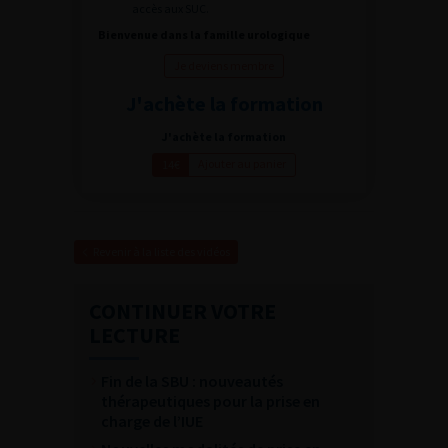
accès aux SUC.
Bienvenue dans la famille urologique
Je deviens membre
J'achète la formation
J'achète la formation
Ajouter au panier
14€
Revenir à la liste des vidéos
CONTINUER VOTRE
LECTURE
Fin de la SBU : nouveautés
thérapeutiques pour la prise en
charge de l’IUE