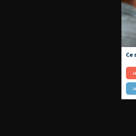
Ce 
J
J