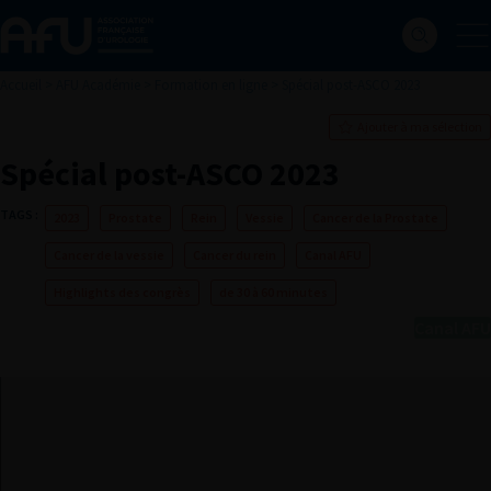
Accueil
>
AFU Académie
>
Formation en ligne
>
Spécial post-ASCO 2023
Ajouter à ma sélection
Spécial post-ASCO 2023
TAGS :
2023
Prostate
Rein
Vessie
Cancer de la Prostate
Cancer de la vessie
Cancer du rein
Canal AFU
Highlights des congrès
de 30 à 60 minutes
Canal AFU