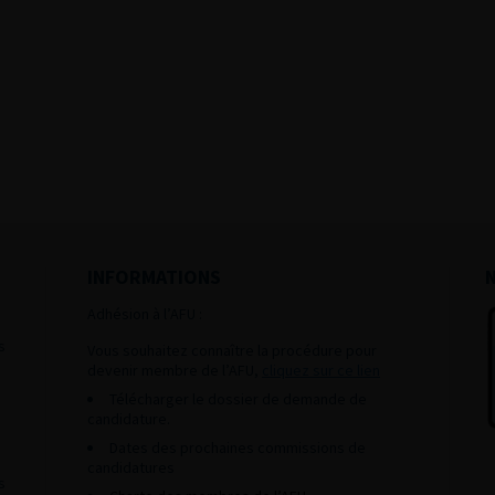
INFORMATIONS
Adhésion à l’AFU :
s
Vous souhaitez connaître la procédure pour
devenir membre de l’AFU,
cliquez sur ce lien
Télécharger le dossier de demande de
candidature.
Dates des prochaines commissions de
candidatures
s