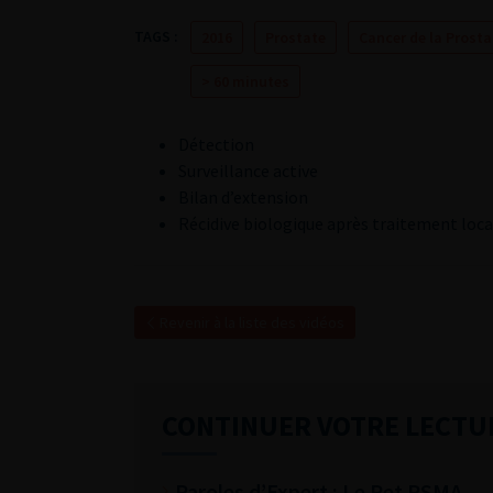
TAGS :
2016
Prostate
Cancer de la Prosta
> 60 minutes
Détection
Surveillance active
Bilan d’extension
Récidive biologique après traitement loca
Revenir à la liste des vidéos
CONTINUER VOTRE LECTU
Paroles d’Expert : Le Pet PSMA