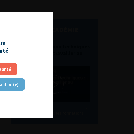
L'AFU ACADÉMIE
aux
Compétences non techniques
anté
: comment les travailler au
quotidien ?
 santé
 aidant(e)
Découvrir toutes les formations