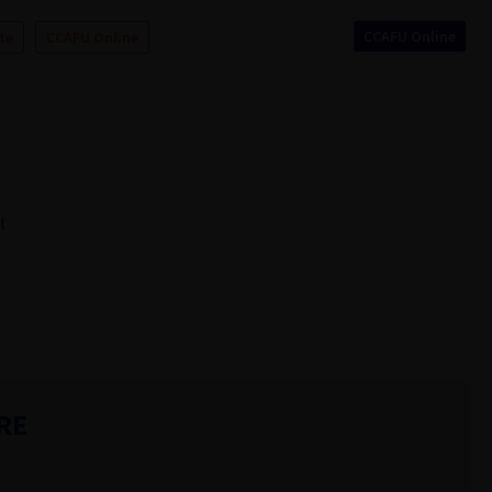
CCAFU Online
te
CCAFU Online
l
RE