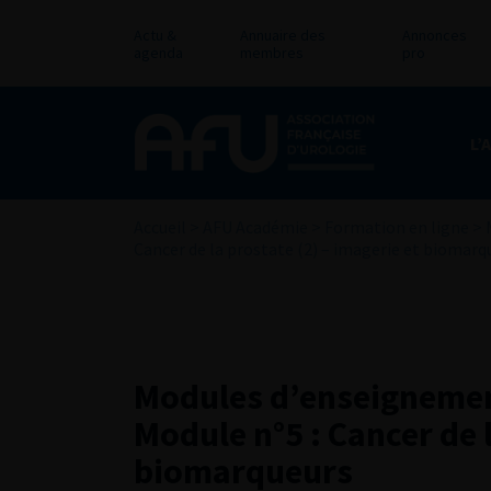
Actu &
Annuaire des
Annonces
agenda
membres
pro
L’
Accueil
>
AFU Académie
>
Formation en ligne
>
Cancer de la prostate (2) – imagerie et biomarq
Modules d’enseignement
Module n°5 : Cancer de l
biomarqueurs