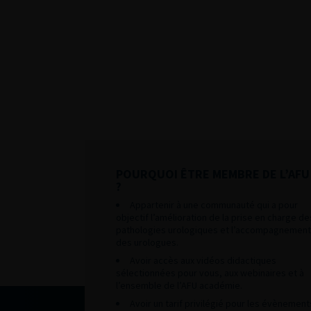
POURQUOI ÊTRE MEMBRE DE L’AFU
?
Appartenir à une communauté qui a pour
objectif l’amélioration de la prise en charge de
pathologies urologiques et l’accompagnement
des urologues.
Avoir accès aux vidéos didactiques
sélectionnées pour vous, aux webinaires et à
l’ensemble de l’AFU académie.
Avoir un tarif privilégié pour les évènement