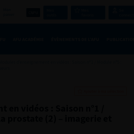
Mon
Mes
Mes
Se
CNPU
panier
outils
favoris
connect
AFU
AFU ACADÉMIE
ÉVÈNEMENTS DE L’AFU
PUBLICATIO
Modules d’enseignement en vidéos : Saison n°1 / Module n°5 :
ueurs
Ajouter à ma sélection
 en vidéos : Saison n°1 /
a prostate (2) – imagerie et