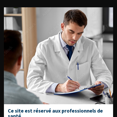
ACCÈS DIRECT
Fiches informations pour vos
patients
Dernières recommandations
Référentiel du Collège d’Urologie
Espace Accréditation des médecins
Livrets du CFEU pour l'interne
DATES À RETENIR
Ce site est réservé aux professionnels de
santé