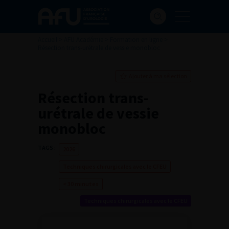
Accueil
>
AFU Académie
>
Formation en ligne
>
Résection trans-urétrale de vessie monobloc
Ajouter à ma sélection
Résection trans-
urétrale de vessie
monobloc
TAGS :
2026
Techniques chirurgicales avec le CFEU
< 30 minutes
Techniques chirurgicales avec le CFEU