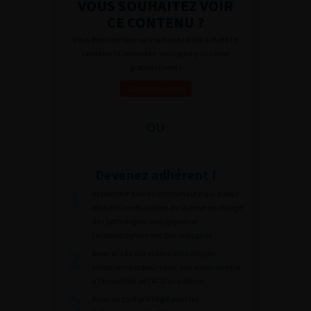
VOUS SOUHAITEZ VOIR
CE CONTENU ?
Vous êtes membre ou vous avez déjà acheté ce
contenu ? Connectez-vous pour y accéder
gratuitement !
Connectez-vous
OU
Devenez adhérent !
Appartenir à une communauté qui a pour
objectif l’amélioration de la prise en charge
des pathologies urologiques et
l’accompagnement des urologues.
Avoir accès aux vidéos didactiques
sélectionnées pour vous, aux webinaires et
à l’ensemble de l’AFU académie.
Avoir un tarif privilégié pour les