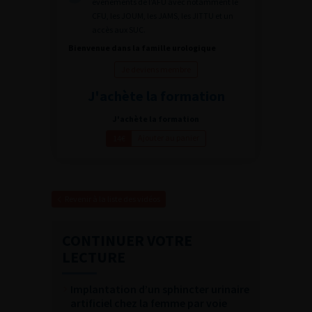
évènements de l’AFU avec notamment le
CFU, les JOUM, les JAMS, les JITTU et un
accès aux SUC.
Bienvenue dans la famille urologique
Je deviens membre
J'achète la formation
J'achète la formation
Ajouter au panier
14€
Revenir à la liste des vidéos
CONTINUER VOTRE
LECTURE
Implantation d’un sphincter urinaire
artificiel chez la femme par voie