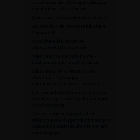
robot assistée : 12 étapes clés pour
une implantation réussie
Quel Laser pour quelle indication ?
Énucléation de prostate bipolaire
PlasmaLEP
Pose d’une électrode de
neuromodulation sacrée
Adénomectomie voie haute –
Coelioscopique robot-assistée
Ballonnets périurétraux chez
l’homme – Technique
d’implantation par rétrovision
Cystoprostatectomie totale avec
néo-vessie par voie coelioscopique
robot-assistée
Cystectomie sus trigonale et
entéroplastie d’agrandissement par
voie robot-assistée chez le patient
neurologique