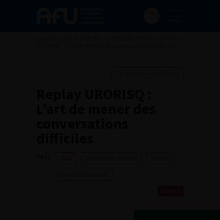
Accueil
>
AFU Académie
>
Formation en ligne
>
Replay
URORISQ : L’art de mener des conversations difficiles
Ajouter à ma sélection
Replay URORISQ :
L’art de mener des
conversations
difficiles
TAGS :
2025
Gestion des risques
Urorisq
de 30 à 60 minutes
Urorisq