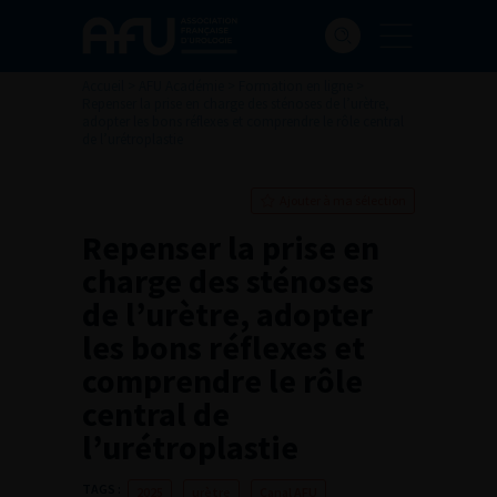
Accueil
>
AFU Académie
>
Formation en ligne
>
Repenser la prise en charge des sténoses de l’urètre,
adopter les bons réflexes et comprendre le rôle central
de l’urétroplastie
Ajouter à ma sélection
Repenser la prise en
charge des sténoses
de l’urètre, adopter
les bons réflexes et
comprendre le rôle
central de
l’urétroplastie
TAGS :
2025
urètre
Canal AFU