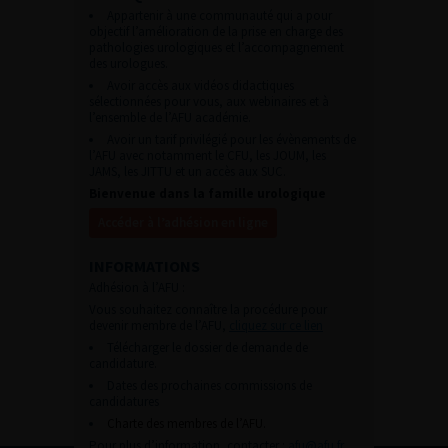
Appartenir à une communauté qui a pour
objectif l’amélioration de la prise en charge des
pathologies urologiques et l’accompagnement
des urologues.
Avoir accès aux vidéos didactiques
sélectionnées pour vous, aux webinaires et à
l’ensemble de l’AFU académie.
Avoir un tarif privilégié pour les évènements de
l’AFU avec notamment le CFU, les JOUM, les
JAMS, les JITTU et un accès aux SUC.
Bienvenue dans la famille urologique
Accéder à l’adhésion en ligne
INFORMATIONS
Adhésion à l’AFU :
Vous souhaitez connaître la procédure pour
devenir membre de l’AFU,
cliquez sur ce lien
Télécharger le dossier de demande de
candidature.
Dates des prochaines commissions de
candidatures
Charte des membres de l’AFU.
Pour plus d’information, contacter :
afu@afu.fr