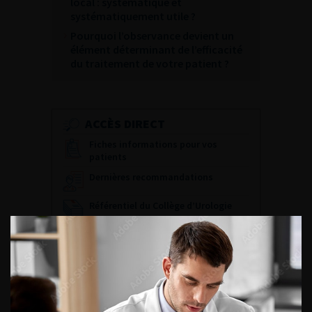
local : systématique et
systématiquement utile ?
Pourquoi l’observance devient un
élément déterminant de l’efficacité
du traitement de votre patient ?
ACCÈS DIRECT
Fiches informations pour vos
patients
Dernières recommandations
Référentiel du Collège d’Urologie
Espace Accréditation des médecins
Livrets du CFEU pour l'interne