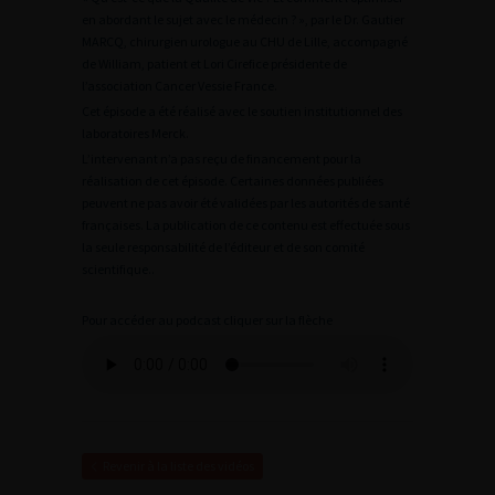
en abordant le sujet avec le médecin ? », par le Dr. Gautier
MARCQ, chirurgien urologue au CHU de Lille, accompagné
de William, patient et Lori Cirefice présidente de
l’association Cancer Vessie France.
Cet épisode a été réalisé avec le soutien institutionnel des
laboratoires Merck.
L’intervenant n’a pas reçu de financement pour la
réalisation de cet épisode. Certaines données publiées
peuvent ne pas avoir été validées par les autorités de santé
françaises. La publication de ce contenu est effectuée sous
la seule responsabilité de l’éditeur et de son comité
scientifique..
Pour accéder au podcast cliquer sur la flèche
Revenir à la liste des vidéos