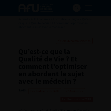
Accueil
>
AFU Académie
>
Formation en ligne
>
Qu’est-
ce que la Qualité de Vie ? Et comment l’optimiser en
abordant le sujet avec le médecin ?
Ajouter à ma sélection
Qu’est-ce que la
Qualité de Vie ? Et
comment l’optimiser
en abordant le sujet
avec le médecin ?
TAGS :
Les Podcasts de l'AFU
< 30 minutes
Les Podcasts de l'AFU
« Qu’est-ce que la Qualité de Vie ? Et comment l’optimiser