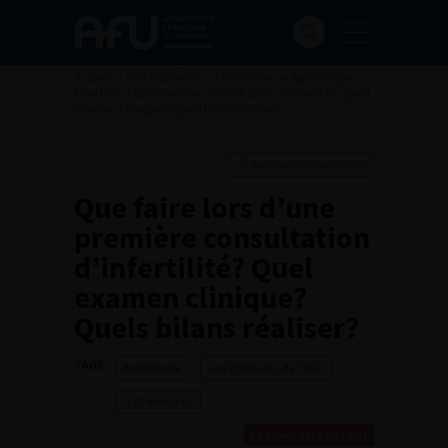
Accueil
>
AFU Académie
>
Formation en ligne
>
Que
faire lors d’une première consultation d’infertilité? Quel
examen clinique? Quels bilans réaliser?
Ajouter à ma sélection
Que faire lors d’une
première consultation
d’infertilité? Quel
examen clinique?
Quels bilans réaliser?
TAGS :
Andrologie
Les Podcasts de l'AFU
< 30 minutes
Les Podcasts de l'AFU