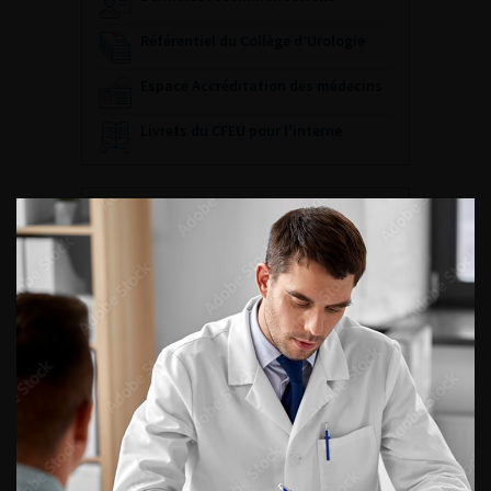
Référentiel du Collège d’Urologie
Espace Accréditation des médecins
Livrets du CFEU pour l'interne
DATES À RETENIR
DU VENDREDI 4 AU SAMEDI 5
SEPTEMBRE 2026
Journée d’andrologie et de
médecine sexuelle 2026