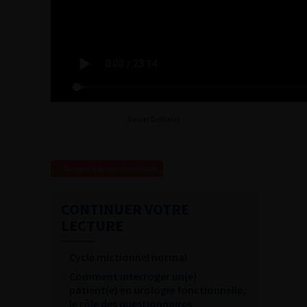
Xavier Deffieux
Revenir à la liste des vidéos
CONTINUER VOTRE
LECTURE
Cycle mictionnel normal
Comment interroger un(e)
patient(e) en urologie fonctionnelle,
le rôle des questionnaires