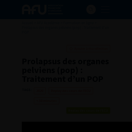
Accueil
>
AFU Académie
>
Formation en ligne
>
Prolapsus des organes pelviens (pop) : Traitement d’un
POP
Ajouter à ma sélection
Prolapsus des organes
pelviens (pop) :
Traitement d’un POP
TAGS :
2020
Replay des cours de l'ECU
< 30 minutes
Replay des cours de l'ECU