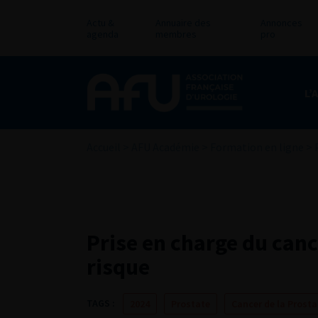
Actu &
Annuaire des
Annonces
agenda
membres
pro
L’
Accueil
>
AFU Académie
>
Formation en ligne
>
Prise en charge du canc
risque
TAGS :
2024
Prostate
Cancer de la Prosta