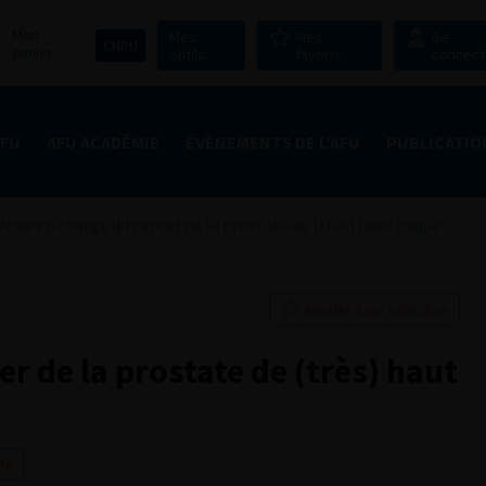
Mon
Mes
Mes
Se
CNPU
panier
outils
favoris
connect
AFU
AFU ACADÉMIE
ÉVÈNEMENTS DE L’AFU
PUBLICATIO
Prise en charge du cancer de la prostate de (très) haut risque
Ajouter à ma sélection
er de la prostate de (très) haut
te