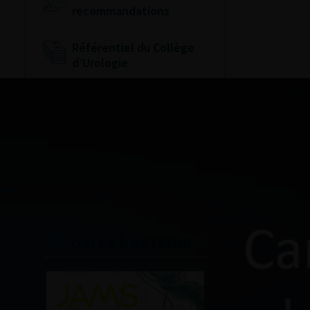
recommandations
Référentiel du Collège
d’Urologie
Espace Accréditation
des médecins
Livrets du CFEU pour
l'interne
DATES À RETENIR