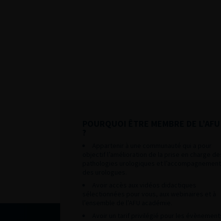
POURQUOI ÊTRE MEMBRE DE L’AFU
?
Appartenir à une communauté qui a pour
objectif l’amélioration de la prise en charge de
pathologies urologiques et l’accompagnement
des urologues.
Avoir accès aux vidéos didactiques
sélectionnées pour vous, aux webinaires et à
l’ensemble de l’AFU académie.
Avoir un tarif privilégié pour les évènement