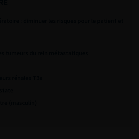
RE
atoire : diminuer les risques pour le patient et
 des tumeurs du rein métastatiques
eurs rénales T3a
state
tre (masculin)