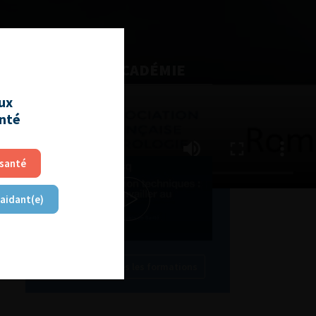
L'AFU ACADÉMIE
aux
Compétences non techniques
anté
: comment les travailler au
quotidien ?
 santé
 aidant(e)
Découvrir toutes les formations