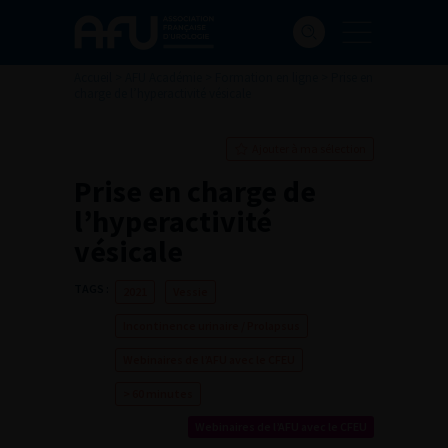
Accueil
>
AFU Académie
>
Formation en ligne
>
Prise en
charge de l’hyperactivité vésicale
Ajouter à ma sélection
Prise en charge de
l’hyperactivité
vésicale
TAGS :
2021
Vessie
Incontinence urinaire / Prolapsus
Webinaires de l’AFU avec le CFEU
> 60 minutes
Webinaires de l’AFU avec le CFEU