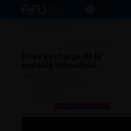
Accueil
>
AFU Académie
>
Formation en ligne
>
Prise en
charge de la maladie lithiasique
Ajouter à ma sélection
Prise en charge de la
maladie lithiasique
TAGS :
2020
Rein
Lithiase
Webinaires de l’AFU avec le CFEU
> 60 minutes
Webinaires de l’AFU avec le CFEU