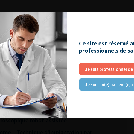
RE
Ce site est réservé 
professionnels de s
re artificiel chez la femme par voie robot
 implantation réussie
Je suis professionnel de
?
e PlasmaLEP
Je suis un(e) patient(e) /
ie monobloc
dulation sacrée
ioscopique robot-assistée
omme – Technique d’implantation par