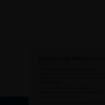
POURQUOI ÊTRE MEMBRE DE L’AFU
?
Appartenir à une communauté qui a pour
objectif l’amélioration de la prise en charge de
pathologies urologiques et l’accompagnement
des urologues.
Avoir accès aux vidéos didactiques
sélectionnées pour vous, aux webinaires et à
l’ensemble de l’AFU académie.
Avoir un tarif privilégié pour les évènement