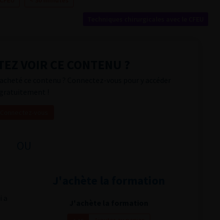
 CFEU
< 30 minutes
Techniques chirurgicales avec le CFEU
EZ VOIR CE CONTENU ?
acheté ce contenu ? Connectez-vous pour y accéder
gratuitement !
Connectez-vous
OU
J'achète la formation
i a
J'achète la formation