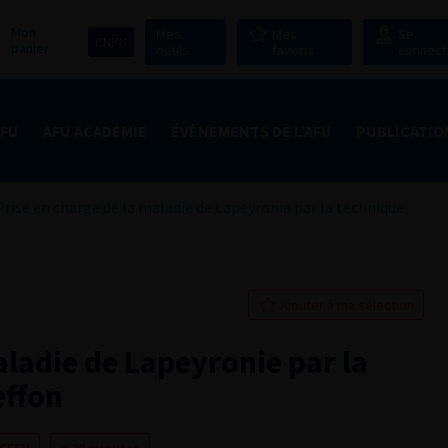
Mon
Mes
Mes
Se
CNPU
panier
outils
favoris
connect
AFU
AFU ACADÉMIE
ÉVÈNEMENTS DE L’AFU
PUBLICATIO
Prise en charge de la maladie de Lapeyronie par la technique
Ajouter à ma sélection
aladie de Lapeyronie par la
effon