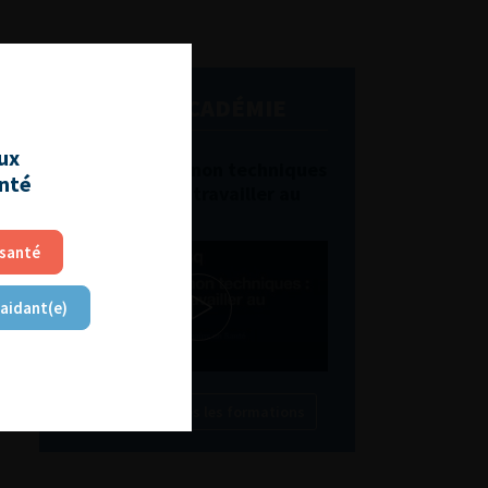
L'AFU ACADÉMIE
aux
Compétences non techniques
anté
: comment les travailler au
quotidien ?
 santé
 aidant(e)
Découvrir toutes les formations