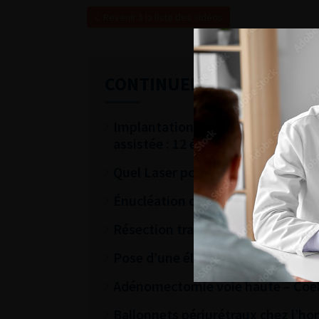
Revenir à la liste des vidéos
CONTINUER VOTRE LECTU
Implantation d’un sphincter urinai
assistée : 12 étapes clés pour une
Quel Laser pour quelle indication 
Énucléation de prostate bipolair
Résection trans-urétrale de vess
Pose d’une électrode de neuromo
Adénomectomie voie haute – Coel
Ballonnets périurétraux chez l’h