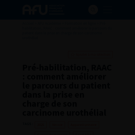
Accueil
>
AFU Académie
>
Formation en ligne
>
Pré-
habilitation, RAAC : comment améliorer le parcours du
patient dans la prise en charge de son carcinome
urothélial
Ajouter à ma sélection
Pré-habilitation, RAAC
: comment améliorer
le parcours du patient
dans la prise en
charge de son
carcinome urothélial
TAGS :
2025
Vessie
Appareil urinaire
Cancer de la vessie
Canal AFU