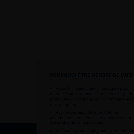
POURQUOI ÊTRE MEMBRE DE L’AFU
?
Appartenir à une communauté qui a pour
objectif l’amélioration de la prise en charge de
pathologies urologiques et l’accompagnement
des urologues.
Avoir accès aux vidéos didactiques
sélectionnées pour vous, aux webinaires et à
l’ensemble de l’AFU académie.
Avoir un tarif privilégié pour les évènement