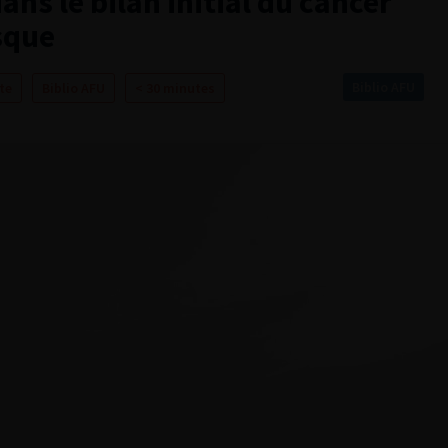
ns le bilan initial du cancer
isque
Biblio AFU
te
Biblio AFU
< 30 minutes