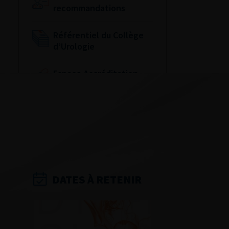
recommandations
Référentiel du Collège
d’Urologie
Espace Accréditation
des médecins
Livrets du CFEU pour
l'interne
DATES À RETENIR