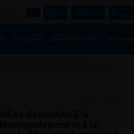
Mon
Mes
Mes
Se
CNPU
panier
outils
favoris
connect
AFU
AFU ACADÉMIE
ÉVÈNEMENTS DE L’AFU
PUBLICATIO
L’intérêt du Petscan PSMA en alternative à la
ntigraphie osseuse dans le bilan initial du cancer de la
Ajouter à ma sélection
MA en alternative à la
ominopelvienne et à la