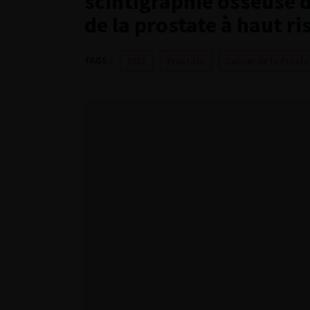
scintigraphie osseuse da
de la prostate à haut r
TAGS :
2021
Prostate
Cancer de la Prosta