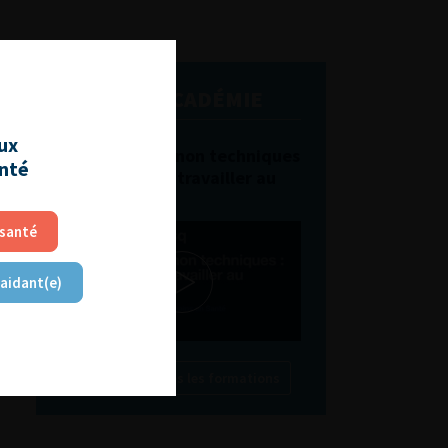
L'AFU ACADÉMIE
aux
Compétences non techniques
anté
: comment les travailler au
quotidien ?
 santé
 aidant(e)
Découvrir toutes les formations