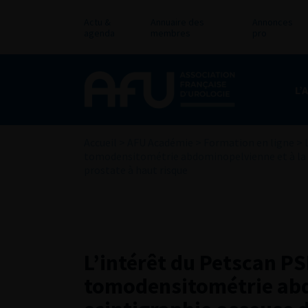
Actu &
Annuaire des
Annonces
agenda
membres
pro
L’
Accueil
>
AFU Académie
>
Formation en ligne
>
tomodensitométrie abdominopelvienne et à la sci
prostate à haut risque
L’intérêt du Petscan PS
tomodensitométrie abd