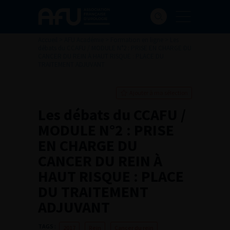
Accueil
>
AFU Académie
>
Formation en ligne
>
Les
débats du CCAFU / MODULE N°2 : PRISE EN CHARGE DU
CANCER DU REIN À HAUT RISQUE : PLACE DU
TRAITEMENT ADJUVANT
Ajouter à ma sélection
Les débats du CCAFU /
MODULE N°2 : PRISE
EN CHARGE DU
CANCER DU REIN À
HAUT RISQUE : PLACE
DU TRAITEMENT
ADJUVANT
TAGS :
2017
Rein
Cancer du rein