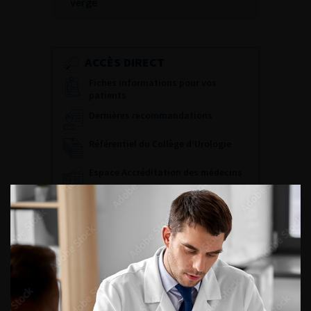
verge
ACCÈS DIRECT
Fiches informations pour vos
patients
Dernières recommandations
Référentiel du Collège d’Urologie
Espace Accréditation des médecins
Livrets du CFEU pour l'interne
DATES À RETENIR