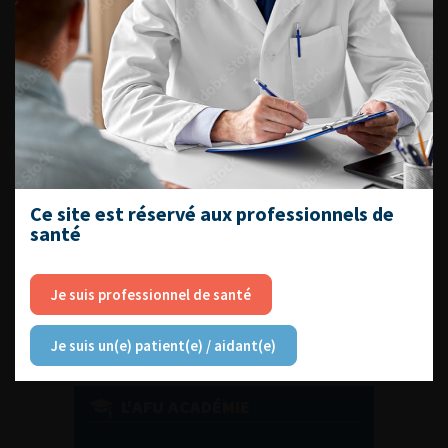
DU VENDREDI 4 AU SAMEDI 5
SEPTEMBRE 2026
Journée d’andrologie et de
médecine sexuelle 2026
Ce site est réservé aux professionnels de
santé
ENQUÊTES DE PRATIQUES
EN UROLOGIE
Je suis professionnel de santé
Je suis un(e) patient(e) / aidant(e)
L'AFU ACADÉMIE