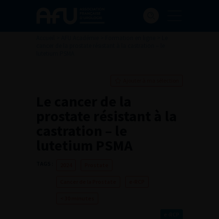
Accueil
>
AFU Académie
>
Formation en ligne
>
Le
cancer de la prostate résistant à la castration – le
lutetium PSMA
Ajouter à ma sélection
Le cancer de la
prostate résistant à la
castration – le
lutetium PSMA
TAGS :
2024
Prostate
Cancer de la Prostate
e-RCP
< 30 minutes
e-RCP