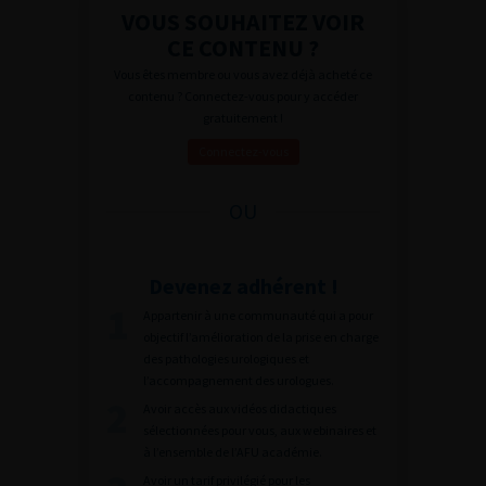
VOUS SOUHAITEZ VOIR
CE CONTENU ?
Vous êtes membre ou vous avez déjà acheté ce
contenu ? Connectez-vous pour y accéder
gratuitement !
Connectez-vous
OU
Devenez adhérent !
Appartenir à une communauté qui a pour
objectif l’amélioration de la prise en charge
des pathologies urologiques et
l’accompagnement des urologues.
Avoir accès aux vidéos didactiques
sélectionnées pour vous, aux webinaires et
à l’ensemble de l’AFU académie.
Avoir un tarif privilégié pour les