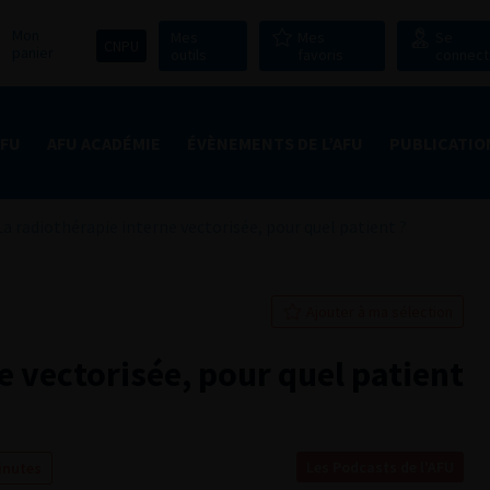
Mon
Mes
Mes
Se
CNPU
panier
outils
favoris
connect
AFU
AFU ACADÉMIE
ÉVÈNEMENTS DE L’AFU
PUBLICATIO
La radiothérapie interne vectorisée, pour quel patient ?
Ajouter à ma sélection
e vectorisée, pour quel patient
Les Podcasts de l'AFU
inutes