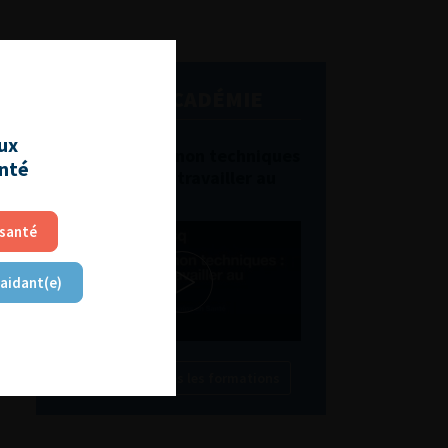
L'AFU ACADÉMIE
aux
Compétences non techniques
anté
: comment les travailler au
quotidien ?
 santé
 aidant(e)
Découvrir toutes les formations