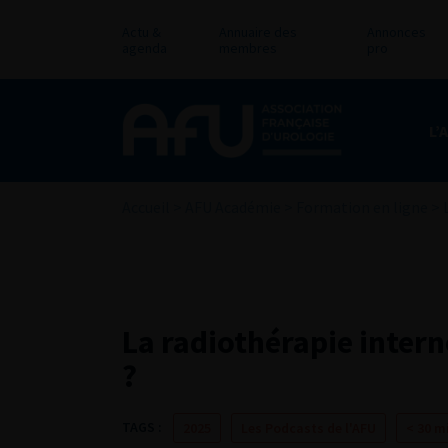
Actu &
Annuaire des
Annonces
agenda
membres
pro
L’
Accueil
>
AFU Académie
>
Formation en ligne
>
La radiothérapie intern
?
TAGS :
2025
Les Podcasts de l'AFU
< 30 m