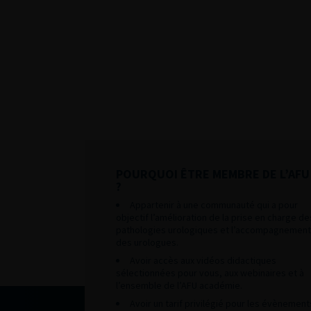
POURQUOI ÊTRE MEMBRE DE L’AFU
?
Appartenir à une communauté qui a pour
objectif l’amélioration de la prise en charge de
pathologies urologiques et l’accompagnement
des urologues.
Avoir accès aux vidéos didactiques
sélectionnées pour vous, aux webinaires et à
l’ensemble de l’AFU académie.
Avoir un tarif privilégié pour les évènement