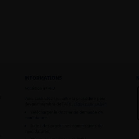
INFORMATIONS
Adhésion à l’AFU :
s
Vous souhaitez connaître la procédure pour
devenir membre de l’AFU,
cliquez sur ce lien
Télécharger le dossier de demande de
candidature.
Dates des prochaines commissions de
candidatures
s