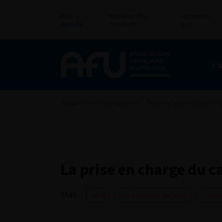
Actu &
Annuaire des
Annonces
agenda
membres
pro
L’
Accueil
>
AFU Académie
>
Formation en ligne
>
La prise en charge du c
TAGS :
2024
Les Podcasts de l'AFU
< 30 m