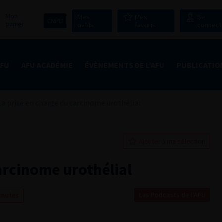
Mon
Mes
Mes
Se
CNPU
panier
outils
favoris
connect
AFU
AFU ACADÉMIE
ÉVÈNEMENTS DE L’AFU
PUBLICATIO
La prise en charge du carcinome urothélial
Ajouter à ma sélection
arcinome urothélial
Les Podcasts de l'AFU
inutes