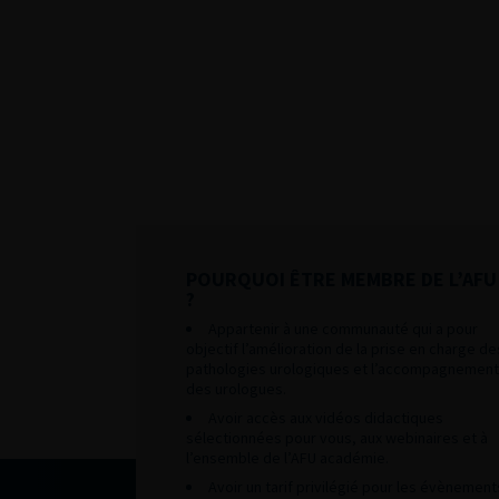
POURQUOI ÊTRE MEMBRE DE L’AFU
?
Appartenir à une communauté qui a pour
objectif l’amélioration de la prise en charge de
pathologies urologiques et l’accompagnement
des urologues.
Avoir accès aux vidéos didactiques
sélectionnées pour vous, aux webinaires et à
l’ensemble de l’AFU académie.
Avoir un tarif privilégié pour les évènement