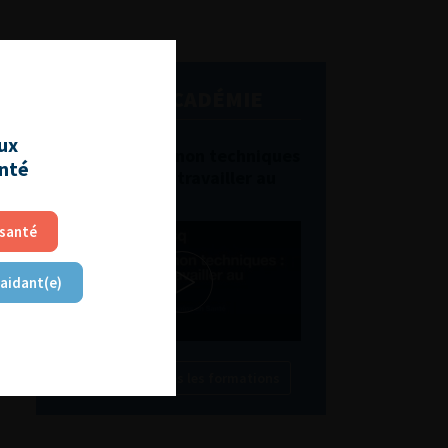
L'AFU ACADÉMIE
aux
Compétences non techniques
anté
: comment les travailler au
quotidien ?
 santé
 aidant(e)
Découvrir toutes les formations