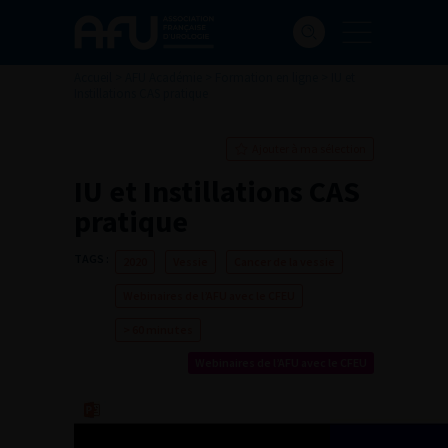
Accueil
>
AFU Académie
>
Formation en ligne
>
IU et
Instillations CAS pratique
Ajouter à ma sélection
IU et Instillations CAS
pratique
TAGS :
2020
Vessie
Cancer de la vessie
Webinaires de l’AFU avec le CFEU
> 60 minutes
Webinaires de l’AFU avec le CFEU