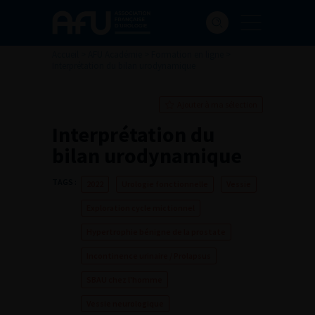
Accueil
>
AFU Académie
>
Formation en ligne
>
Interprétation du bilan urodynamique
Ajouter à ma sélection
Interprétation du
bilan urodynamique
TAGS :
2022
Urologie fonctionnelle
Vessie
Exploration cycle mictionnel
Hypertrophie bénigne de la prostate
Incontinence urinaire / Prolapsus
SBAU chez l'homme
Vessie neurologique