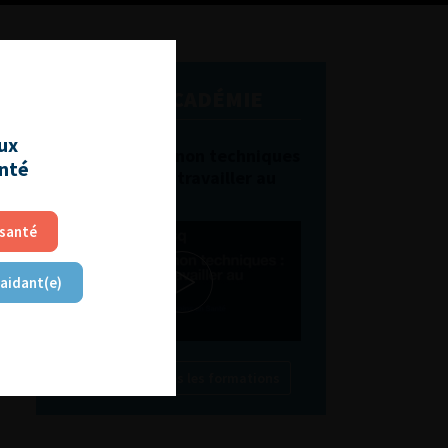
L'AFU ACADÉMIE
aux
Compétences non techniques
anté
: comment les travailler au
quotidien ?
 santé
 aidant(e)
Découvrir toutes les formations