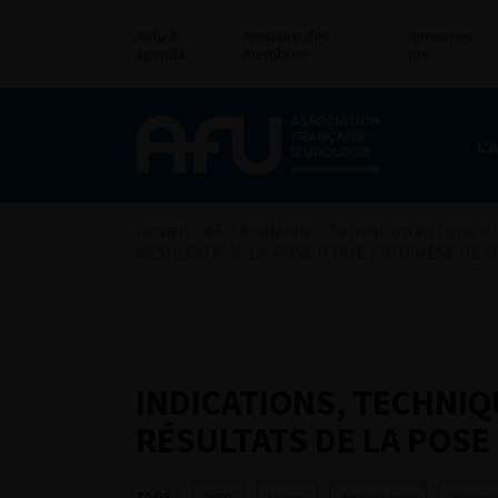
Actu &
Annuaire des
Annonces
agenda
membres
pro
L’
Accueil
>
AFU Académie
>
Formation en ligne
>
RÉSULTATS DE LA POSE D’UNE PROTHÈSE DE 
INDICATIONS, TECHNIQ
RÉSULTATS DE LA POSE
TAGS :