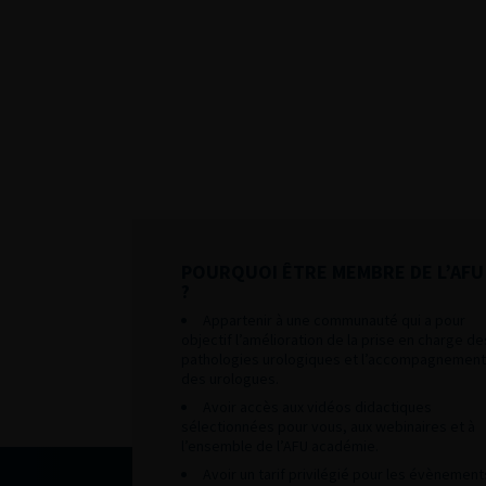
POURQUOI ÊTRE MEMBRE DE L’AFU
?
Appartenir à une communauté qui a pour
objectif l’amélioration de la prise en charge de
pathologies urologiques et l’accompagnement
des urologues.
Avoir accès aux vidéos didactiques
sélectionnées pour vous, aux webinaires et à
l’ensemble de l’AFU académie.
Avoir un tarif privilégié pour les évènement