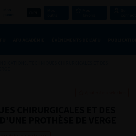
Mon
Mes
Mes
Se
CNPU
panier
outils
favoris
connect
AFU
AFU ACADÉMIE
ÉVÈNEMENTS DE L’AFU
PUBLICATIO
INDICATIONS, TECHNIQUES CHIRURGICALES ET DES
VERGE
Ajouter à ma sélection
UES CHIRURGICALES ET DES
 D’UNE PROTHÈSE DE VERGE