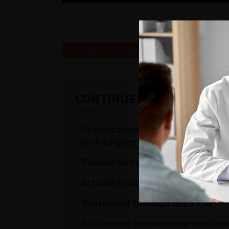
Revenir à la liste des vidéos
CONTINUER VOTRE LECTU
Optimisation du parcours péri-opér
le chirurgien
Tumeur de vessie métastatique
Actualités sur la prise en charge
Traitement trimodal des TVIM
Traitement conservateur des tum