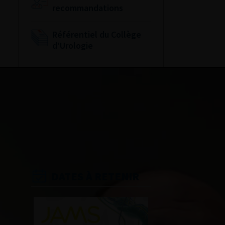
recommandations
Référentiel du Collège
d’Urologie
Espace Accréditation
des médecins
Livrets du CFEU pour
l'interne
DATES À RETENIR