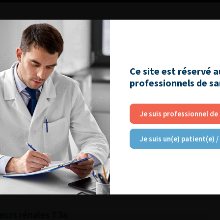
Ce site est réservé 
professionnels de s
RE
Je suis professionnel de
atoire : diminuer les risques pour le patient et
Je suis un(e) patient(e) /
 des tumeurs du rein métastatiques
eurs rénales T3a