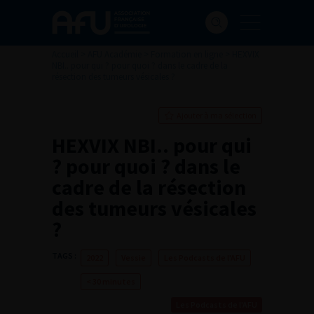
Accueil
>
AFU Académie
>
Formation en ligne
>
HEXVIX
NBI.. pour qui ? pour quoi ? dans le cadre de la
résection des tumeurs vésicales ?
Ajouter à ma sélection
HEXVIX NBI.. pour qui
? pour quoi ? dans le
cadre de la résection
des tumeurs vésicales
?
TAGS :
2022
Vessie
Les Podcasts de l'AFU
< 30 minutes
Les Podcasts de l'AFU