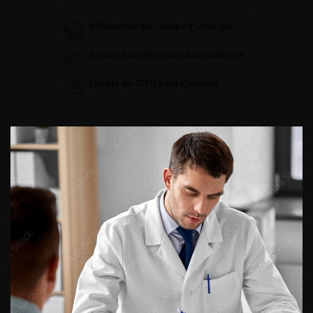
Référentiel du Collège d’Urologie
Espace Accréditation des médecins
Livrets du CFEU pour l'interne
DATES À RETENIR
DU VENDREDI 4 AU SAMEDI 5
SEPTEMBRE 2026
Journée d’andrologie et de
médecine sexuelle 2026