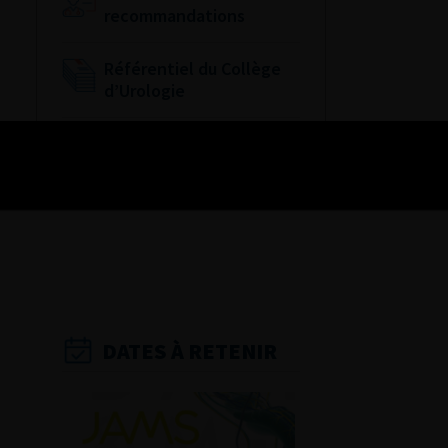
recommandations
Référentiel du Collège
d’Urologie
Espace Accréditation
des médecins
Livrets du CFEU pour
l'interne
DATES À RETENIR