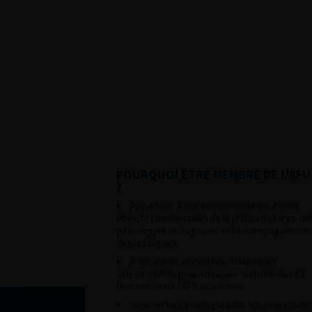
POURQUOI ÊTRE MEMBRE DE L’AFU
?
Appartenir à une communauté qui a pour
objectif l’amélioration de la prise en charge de
pathologies urologiques et l’accompagnement
des urologues.
Avoir accès aux vidéos didactiques
sélectionnées pour vous, aux webinaires et à
l’ensemble de l’AFU académie.
Avoir un tarif privilégié pour les évènement