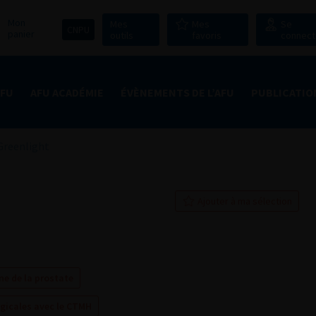
Mon
Mes
Mes
Se
CNPU
panier
outils
favoris
connect
AFU
AFU ACADÉMIE
ÉVÈNEMENTS DE L’AFU
PUBLICATIO
Greenlight
Ajouter à ma sélection
ne de la prostate
gicales avec le CTMH