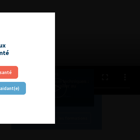
L'AFU ACADÉMIE
aux
Compétences non techniques
anté
: comment les travailler au
quotidien ?
 santé
 aidant(e)
Découvrir toutes les formations