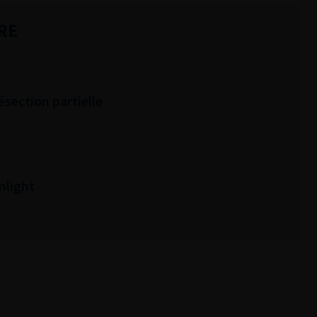
RE
ésection partielle
nlight