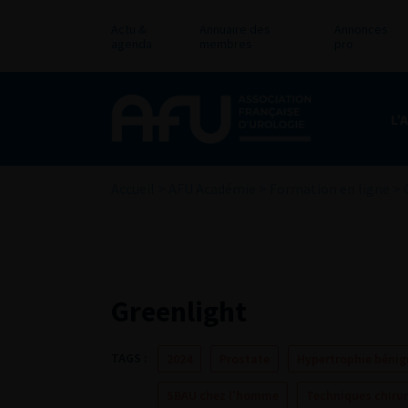
Actu &
Annuaire des
Annonces
agenda
membres
pro
L’
Accueil
>
AFU Académie
>
Formation en ligne
>
Greenlight
TAGS :
2024
Prostate
Hypertrophie bénig
SBAU chez l'homme
Techniques chirur