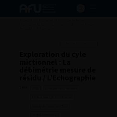
Accueil
>
AFU Académie
>
Formation en ligne
>
Exploration du cyle mictionnel : La débimétrie mesure
de résidu / L’Echographie
Ajouter à ma sélection
Exploration du cyle
mictionnel : La
débimétrie mesure de
résidu / L’Echographie
TAGS :
2020
Urologie fonctionnelle
Exploration cycle mictionnel
Replay des cours de l'ECU
de 30 à 60 minutes