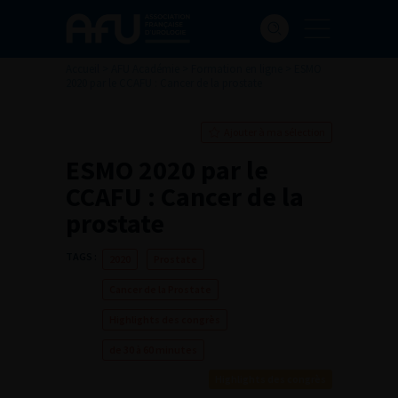
Accueil
>
AFU Académie
>
Formation en ligne
>
ESMO
2020 par le CCAFU : Cancer de la prostate
Ajouter à ma sélection
ESMO 2020 par le
CCAFU : Cancer de la
prostate
TAGS :
2020
Prostate
Cancer de la Prostate
Highlights des congrès
de 30 à 60 minutes
Highlights des congrès