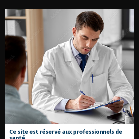
ACCÈS DIRECT
Fiches informations pour vos
patients
Dernières recommandations
Référentiel du Collège d’Urologie
Espace Accréditation des médecins
Livrets du CFEU pour l'interne
DATES À RETENIR
Ce site est réservé aux professionnels de
santé