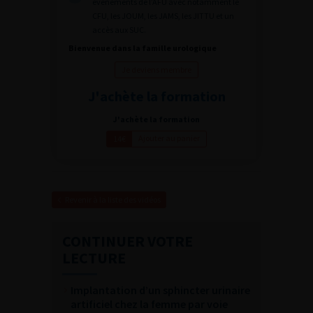
évènements de l’AFU avec notamment le
CFU, les JOUM, les JAMS, les JITTU et un
accès aux SUC.
Bienvenue dans la famille urologique
Je deviens membre
J'achète la formation
J'achète la formation
Ajouter au panier
14€
Revenir à la liste des vidéos
CONTINUER VOTRE
LECTURE
Implantation d’un sphincter urinaire
artificiel chez la femme par voie