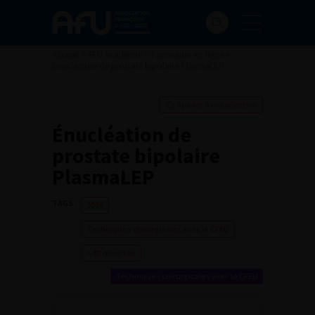
Accueil
>
AFU Académie
>
Formation en ligne
>
Énucléation de prostate bipolaire PlasmaLEP
Ajouter à ma sélection
Énucléation de
prostate bipolaire
PlasmaLEP
TAGS :
2026
Techniques chirurgicales avec le CFEU
< 30 minutes
Techniques chirurgicales avec le CFEU