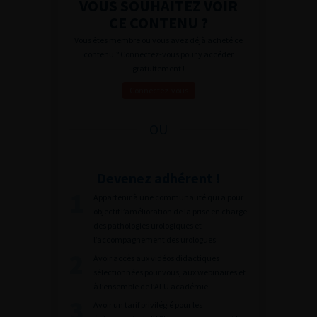
VOUS SOUHAITEZ VOIR
CE CONTENU ?
Vous êtes membre ou vous avez déjà acheté ce
contenu ? Connectez-vous pour y accéder
gratuitement !
Connectez-vous
OU
Devenez adhérent !
Appartenir à une communauté qui a pour
objectif l’amélioration de la prise en charge
des pathologies urologiques et
l’accompagnement des urologues.
Avoir accès aux vidéos didactiques
sélectionnées pour vous, aux webinaires et
à l’ensemble de l’AFU académie.
Avoir un tarif privilégié pour les