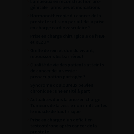
Lambeaux en reconstruction uro-
génitale : principes et indications
Hormonothérapie du cancer de la
prostate : et si on parlait de la prise
en charge cardiovasculaire ?
Prise en charge chirurgicale de l’HBP
et REZUM
Greffe de rein et don du vivant,
repoussons les barrières !
Qualité de vie des patients atteints
de cancer de la vessie :
préoccupation partagée ?
Syndrome douloureux pelvien
chronique : une entité à part
Actualités dans la prise en charge
Tumeurs de la vessie non infiltrantes
le muscle de haut risque
Prise en charge d’un déficit en
testostérone après cancer de la
prostate