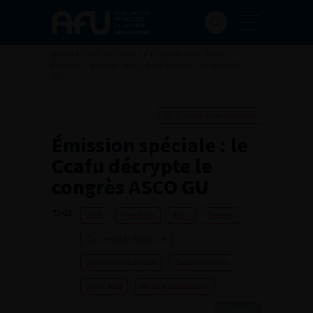
Accueil
>
AFU Académie
>
Formation en ligne
>
Émission spéciale : le Ccafu décrypte le congrès ASCO
GU
Ajouter à ma sélection
Émission spéciale : le
Ccafu décrypte le
congrès ASCO GU
TAGS :
2025
Prostate
Rein
Vessie
Cancer de la Prostate
Cancer de la vessie
Cancer du rein
Canal AFU
de 30 à 60 minutes
Canal AFU