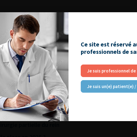
RE
utiques pour la prise en charge de l’IUE
Ce site est réservé 
harge des sténoses de l’urètre
professionnels de s
r vivant : quels sont les risques pour le
Je suis professionnel de
pénis
Je suis un(e) patient(e) /
es sacrées postérieures : Quelle place en
NU & Graines et Sol
rurgie partielle du rein
le place en 2025 ?