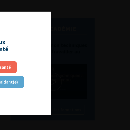
L'AFU ACADÉMIE
aux
Compétences non techniques
anté
: comment les travailler au
quotidien ?
 santé
 aidant(e)
Découvrir toutes les formations