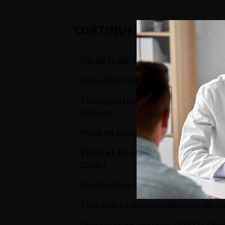
CONTINUER VOTRE LECTU
Fin de la SBU : nouveautés thérape
Nouvelles modalités de prise en c
Transplantation à partir de donneu
donneur ?
Prise en charge d’une tumeur du 
TENS et Neuromodulation des racin
2026 ?
Recherche en Urologie: Rôle du C
Tips and tricks pour débuter en chi
Préservation vésicale (TMT) : Quel