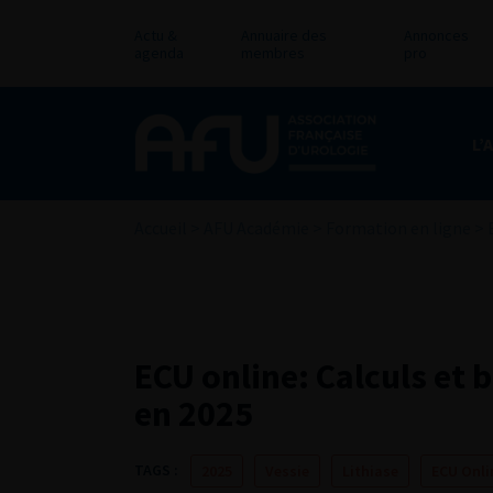
Actu &
Annuaire des
Annonces
agenda
membres
pro
L’
Accueil
>
AFU Académie
>
Formation en ligne
>
ECU online: Calculs et b
en 2025
TAGS :
2025
Vessie
Lithiase
ECU Onli