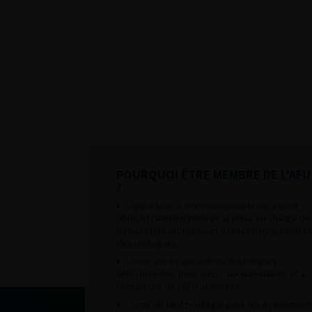
POURQUOI ÊTRE MEMBRE DE L’AFU
?
Appartenir à une communauté qui a pour
objectif l’amélioration de la prise en charge de
pathologies urologiques et l’accompagnement
des urologues.
Avoir accès aux vidéos didactiques
sélectionnées pour vous, aux webinaires et à
l’ensemble de l’AFU académie.
Avoir un tarif privilégié pour les évènement