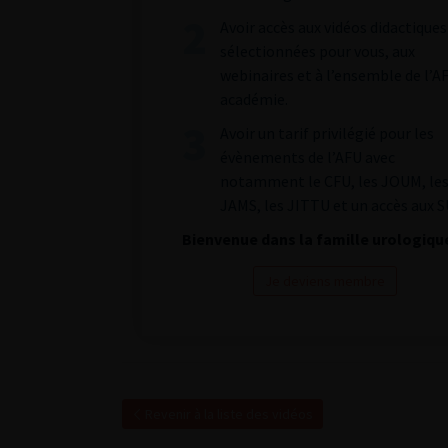
Avoir accès aux vidéos didactiques
sélectionnées pour vous, aux
webinaires et à l’ensemble de l’A
académie.
Avoir un tarif privilégié pour les
évènements de l’AFU avec
notamment le CFU, les JOUM, le
JAMS, les JITTU et un accès aux S
Bienvenue dans la famille urologiqu
Je deviens membre
Revenir à la liste des vidéos