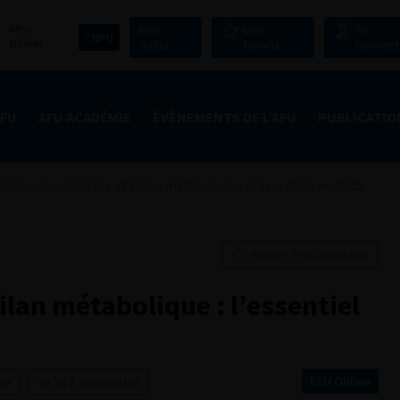
Mon
Mes
Mes
Se
CNPU
panier
outils
favoris
connect
AFU
AFU ACADÉMIE
ÉVÈNEMENTS DE L’AFU
PUBLICATIO
ECU online: Calculs et bilan métabolique : l’essentiel en 2025
Ajouter à ma sélection
ilan métabolique : l’essentiel
ECU Online
ne
de 30 à 60 minutes