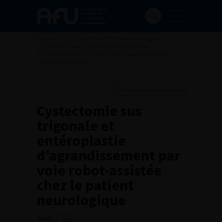
Accueil
>
AFU Académie
>
Formation en ligne
>
Cystectomie sus trigonale et entéroplastie
d’agrandissement par voie robot-assistée chez le
patient neurologique
Ajouter à ma sélection
Cystectomie sus
trigonale et
entéroplastie
d’agrandissement par
voie robot-assistée
chez le patient
neurologique
TAGS :
2025