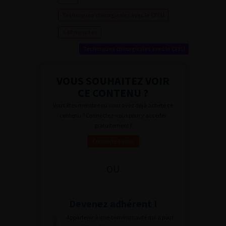
Techniques chirurgicales avec le CFEU
< 30 minutes
Techniques chirurgicales avec le CFEU
VOUS SOUHAITEZ VOIR
CE CONTENU ?
Vous êtes membre ou vous avez déjà acheté ce
contenu ? Connectez-vous pour y accéder
gratuitement !
Connectez-vous
OU
Devenez adhérent !
Appartenir à une communauté qui a pour