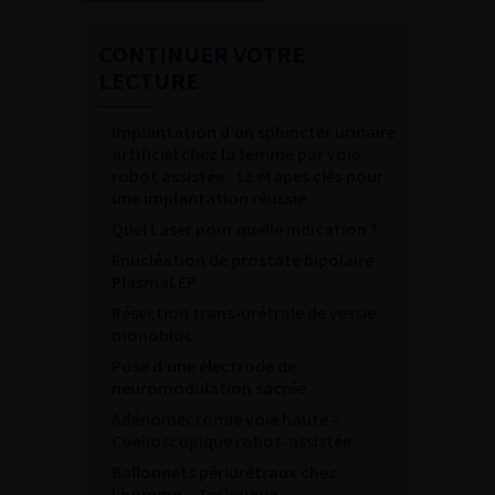
CONTINUER VOTRE
LECTURE
Implantation d’un sphincter urinaire
artificiel chez la femme par voie
robot assistée : 12 étapes clés pour
une implantation réussie
Quel Laser pour quelle indication ?
Énucléation de prostate bipolaire
PlasmaLEP
Résection trans-urétrale de vessie
monobloc
Pose d’une électrode de
neuromodulation sacrée
Adénomectomie voie haute –
Coelioscopique robot-assistée
Ballonnets périurétraux chez
l’homme – Technique