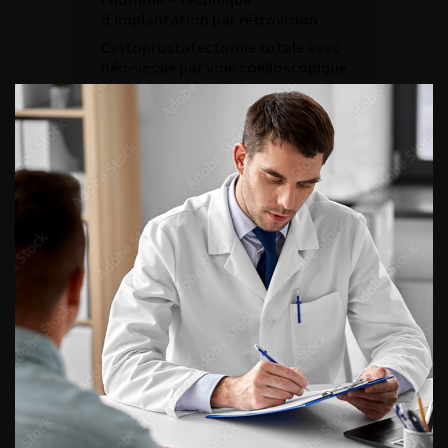
d’implantation par rétrovision
Cystoprostatectomie totale avec
néo-vessie par voie coelioscopique
robot-assistée
ACCÈS DIRECT
Fiches informations pour vos
patients
Dernières recommandations
Référentiel du Collège d’Urologie
Espace Accréditation des médecins
Livrets du CFEU pour l'interne
DATES À RETENIR