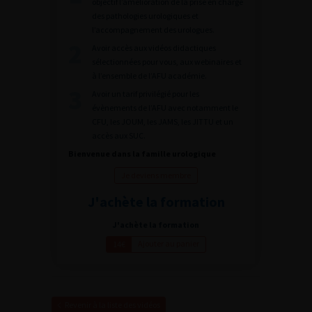
objectif l’amélioration de la prise en charge
des pathologies urologiques et
l’accompagnement des urologues.
Avoir accès aux vidéos didactiques
sélectionnées pour vous, aux webinaires et
à l’ensemble de l’AFU académie.
Avoir un tarif privilégié pour les
évènements de l’AFU avec notamment le
CFU, les JOUM, les JAMS, les JITTU et un
accès aux SUC.
Bienvenue dans la famille urologique
Je deviens membre
J'achète la formation
J'achète la formation
Ajouter au panier
14€
Revenir à la liste des vidéos