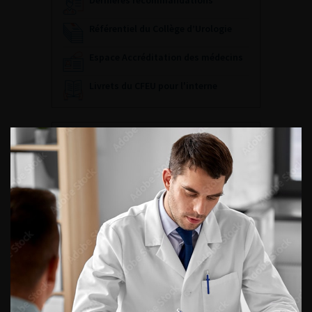
Dernières recommandations
Référentiel du Collège d’Urologie
Espace Accréditation des médecins
Livrets du CFEU pour l'interne
DATES À RETENIR
DU VENDREDI 4 AU SAMEDI 5
SEPTEMBRE 2026
Journée d’andrologie et de
médecine sexuelle 2026