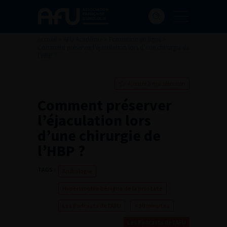
Accueil
>
AFU Académie
>
Formation en ligne
>
Comment préserver l’éjaculation lors d’une chirurgie de
l’HBP ?
Ajouter à ma sélection
Comment préserver
l’éjaculation lors
d’une chirurgie de
l’HBP ?
TAGS :
Andrologie
Hypertrophie bénigne de la prostate
Les Podcasts de l'AFU
< 30 minutes
Les Podcasts de l'AFU