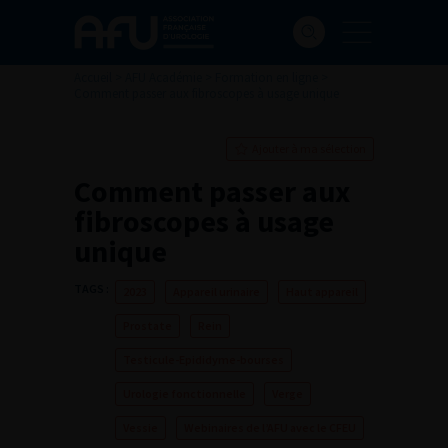
Accueil
>
AFU Académie
>
Formation en ligne
>
Comment passer aux fibroscopes à usage unique
Ajouter à ma sélection
Comment passer aux
fibroscopes à usage
unique
TAGS :
2023
Appareil urinaire
Haut appareil
Prostate
Rein
Testicule-Epididyme-bourses
Urologie fonctionnelle
Verge
Vessie
Webinaires de l’AFU avec le CFEU