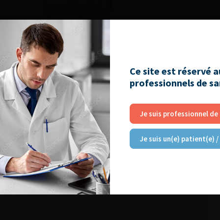
Ce site est réservé 
professionnels de s
Je suis professionnel de
Je suis un(e) patient(e) /
RE
atoire : diminuer les risques pour le patient et