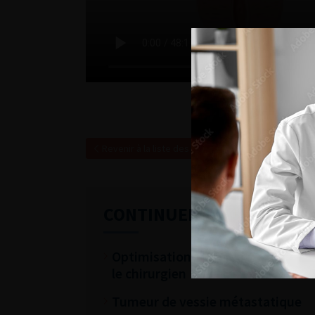
Revenir à la liste des vidéos
CONTINUER VOTRE LECTU
Optimisation du parcours péri-opér
le chirurgien
Tumeur de vessie métastatique