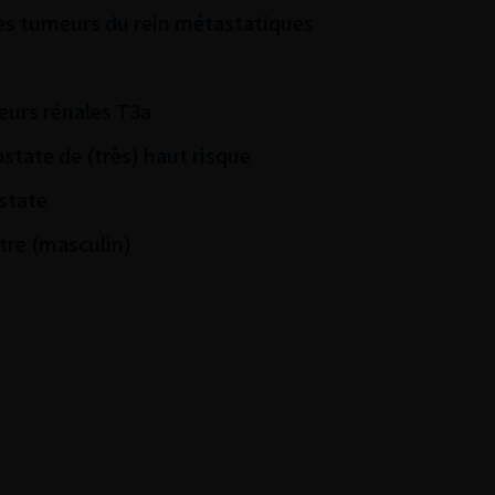
 des tumeurs du rein métastatiques
eurs rénales T3a
ostate de (très) haut risque
state
tre (masculin)