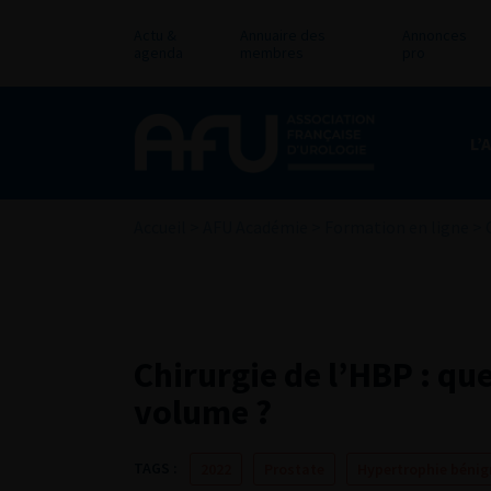
Actu &
Annuaire des
Annonces
agenda
membres
pro
L’
Accueil
>
AFU Académie
>
Formation en ligne
>
Chirurgie de l’HBP : qu
volume ?
TAGS :
2022
Prostate
Hypertrophie bénig