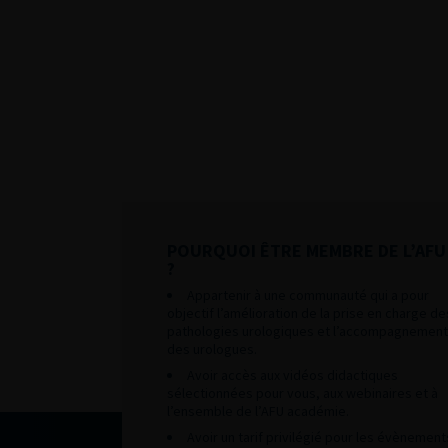
POURQUOI ÊTRE MEMBRE DE L’AFU
?
Appartenir à une communauté qui a pour
objectif l’amélioration de la prise en charge de
pathologies urologiques et l’accompagnement
des urologues.
Avoir accès aux vidéos didactiques
sélectionnées pour vous, aux webinaires et à
l’ensemble de l’AFU académie.
Avoir un tarif privilégié pour les évènement