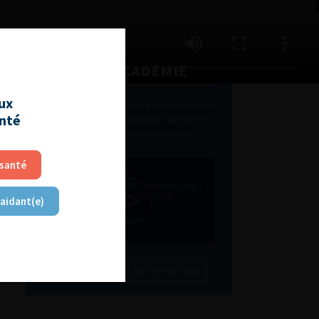
L'AFU ACADÉMIE
aux
Compétences non techniques
anté
: comment les travailler au
quotidien ?
 santé
 aidant(e)
Découvrir toutes les formations