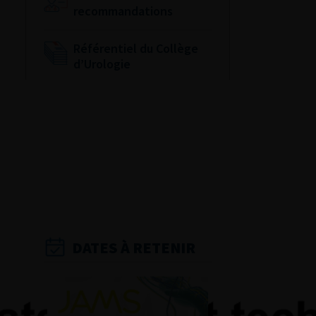
recommandations
Référentiel du Collège
d’Urologie
Espace Accréditation
des médecins
Livrets du CFEU pour
l'interne
DATES À RETENIR