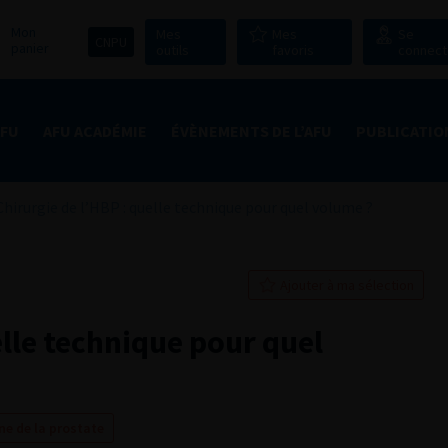
Mon
Mes
Mes
Se
CNPU
panier
outils
favoris
connect
AFU
AFU ACADÉMIE
ÉVÈNEMENTS DE L’AFU
PUBLICATIO
Chirurgie de l’HBP : quelle technique pour quel volume ?
Ajouter à ma sélection
elle technique pour quel
ne de la prostate