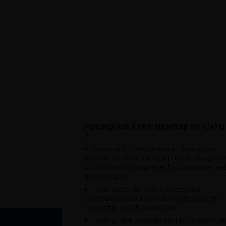
POURQUOI ÊTRE MEMBRE DE L’AFU
?
Appartenir à une communauté qui a pour
objectif l’amélioration de la prise en charge de
pathologies urologiques et l’accompagnement
des urologues.
Avoir accès aux vidéos didactiques
sélectionnées pour vous, aux webinaires et à
l’ensemble de l’AFU académie.
Avoir un tarif privilégié pour les évènement