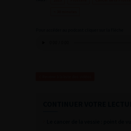
2023
Prostate
Cancer de la Prosta
< 30 minutes
Pour accéder au podcast cliquer sur la flèche
Revenir à la liste des vidéos
CONTINUER VOTRE LECTU
Le cancer de la vessie : point de v