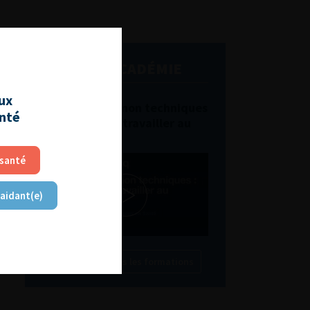
L'AFU ACADÉMIE
aux
Compétences non techniques
anté
: comment les travailler au
quotidien ?
 santé
 aidant(e)
Découvrir toutes les formations