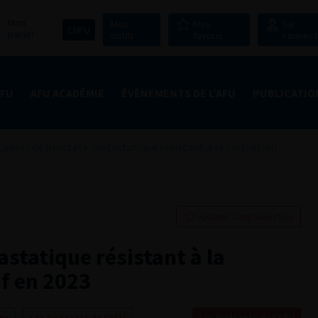
Mon
Mes
Mes
Se
CNPU
panier
outils
favoris
connect
AFU
AFU ACADÉMIE
ÉVÈNEMENTS DE L’AFU
PUBLICATIO
Cancer de prostate métastatique résistant à la castration :
Ajouter à ma sélection
statique résistant à la
uf en 2023
Les Podcasts de l'AFU