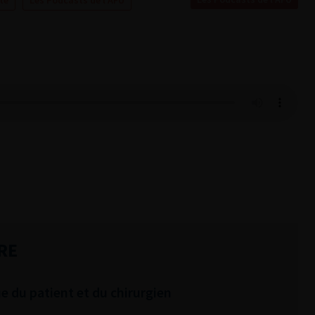
te
Les Podcasts de l'AFU
RE
ue du patient et du chirurgien