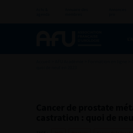
Actu &
Annuaire des
Annonces
agenda
membres
pro
L’
Accueil
>
AFU Académie
>
Formation en ligne
>
quoi de neuf en 2023
Cancer de prostate méta
castration : quoi de ne
TAGS :