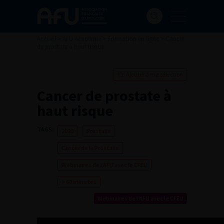
Accueil
>
AFU Académie
>
Formation en ligne
>
Cancer
de prostate à haut risque
Ajouter à ma sélection
Cancer de prostate à
haut risque
TAGS :
2020
Prostate
Cancer de la Prostate
Webinaires de l’AFU avec le CFEU
> 60 minutes
Webinaires de l’AFU avec le CFEU