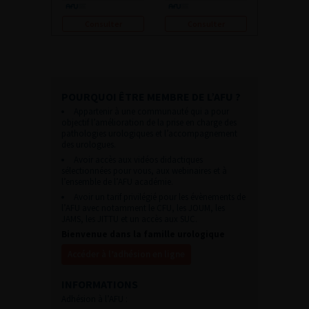
Consulter
Consulter
POURQUOI ÊTRE MEMBRE DE L’AFU ?
Appartenir à une communauté qui a pour
objectif l’amélioration de la prise en charge des
pathologies urologiques et l’accompagnement
des urologues.
Avoir accès aux vidéos didactiques
sélectionnées pour vous, aux webinaires et à
l’ensemble de l’AFU académie.
Avoir un tarif privilégié pour les évènements de
l’AFU avec notamment le CFU, les JOUM, les
JAMS, les JITTU et un accès aux SUC.
Bienvenue dans la famille urologique
Accéder à l’adhésion en ligne
INFORMATIONS
Adhésion à l’AFU :