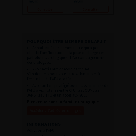
Consulter
Consulter
POURQUOI ÊTRE MEMBRE DE L’AFU ?
Appartenir à une communauté qui a pour
objectif l’amélioration de la prise en charge des
pathologies urologiques et l’accompagnement
des urologues.
Avoir accès aux vidéos didactiques
sélectionnées pour vous, aux webinaires et à
l’ensemble de l’AFU académie.
Avoir un tarif privilégié pour les évènements de
l’AFU avec notamment le CFU, les JOUM, les
JAMS, les JITTU et un accès aux SUC.
Bienvenue dans la famille urologique
Accéder à l’adhésion en ligne
INFORMATIONS
Adhésion à l’AFU :