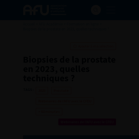
Accueil
>
AFU Académie
>
Formation en ligne
>
Biopsies de la prostate en 2023, quelles techniques ?
Ajouter à ma sélection
Biopsies de la prostate
en 2023, quelles
techniques ?
TAGS :
2023
Prostate
Webinaires de l’AFU avec le CFEU
> 60 minutes
Webinaires de l’AFU avec le CFEU