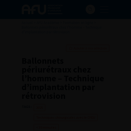
Accueil
>
AFU Académie
>
Formation en ligne
>
Ballonnets périurétraux chez l’homme – Technique
d’implantation par rétrovision
Ajouter à ma sélection
Ballonnets
périurétraux chez
l’homme – Technique
d’implantation par
rétrovision
TAGS :
2025
Techniques chirurgicales avec le CFEU
< 30 minutes