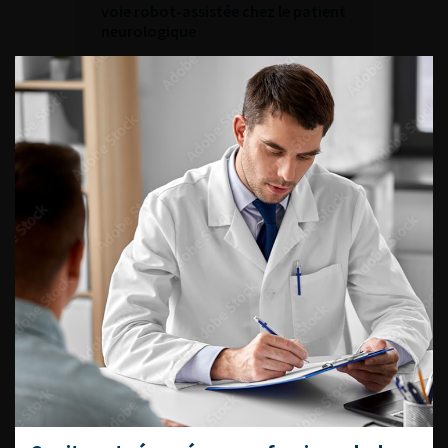
voie robot-assistée chez le patient
neurologique
ACCÈS DIRECT
Fiches informations pour vos
patients
Dernières recommandations
Référentiel du Collège d’Urologie
Espace Accréditation des médecins
Livrets du CFEU pour l'interne
DATES À RETENIR