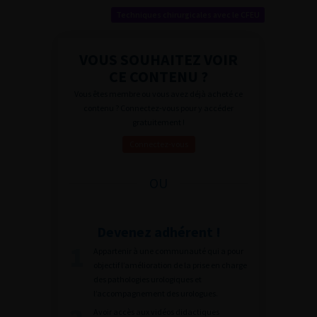
Techniques chirurgicales avec le CFEU
VOUS SOUHAITEZ VOIR
CE CONTENU ?
Vous êtes membre ou vous avez déjà acheté ce
contenu ? Connectez-vous pour y accéder
gratuitement !
Connectez-vous
OU
Devenez adhérent !
Appartenir à une communauté qui a pour
objectif l’amélioration de la prise en charge
des pathologies urologiques et
l’accompagnement des urologues.
Avoir accès aux vidéos didactiques