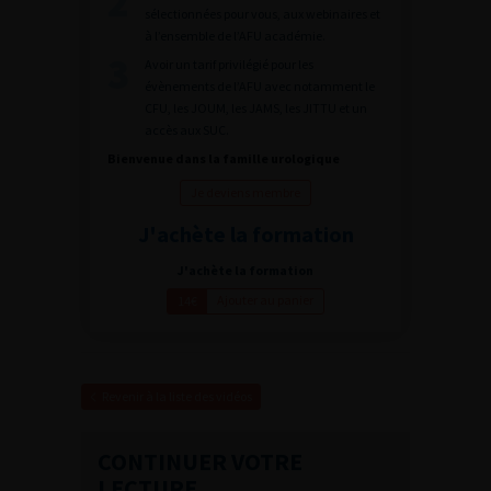
sélectionnées pour vous, aux webinaires et
à l’ensemble de l’AFU académie.
Avoir un tarif privilégié pour les
évènements de l’AFU avec notamment le
CFU, les JOUM, les JAMS, les JITTU et un
accès aux SUC.
Bienvenue dans la famille urologique
Je deviens membre
J'achète la formation
J'achète la formation
Ajouter au panier
14€
Revenir à la liste des vidéos
CONTINUER VOTRE
LECTURE