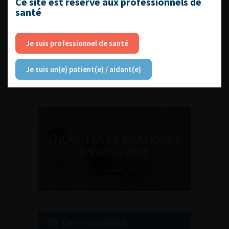
Ce site est réservé aux professionnels de
santé
Je suis professionnel de santé
DU VENDREDI 4 AU SAMEDI 5
SEPTEMBRE 2026
Journée d’andrologie et de
Je suis un(e) patient(e) / aidant(e)
médecine sexuelle 2026
ENQUÊTES DE PRATIQUES
EN UROLOGIE
L'AFU ACADÉMIE