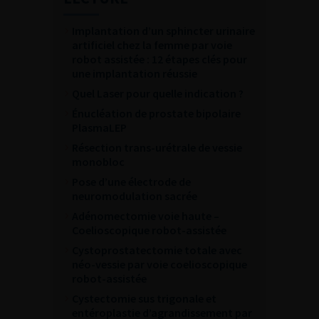
Implantation d’un sphincter urinaire
artificiel chez la femme par voie
robot assistée : 12 étapes clés pour
une implantation réussie
Quel Laser pour quelle indication ?
Énucléation de prostate bipolaire
PlasmaLEP
Résection trans-urétrale de vessie
monobloc
Pose d’une électrode de
neuromodulation sacrée
Adénomectomie voie haute –
Coelioscopique robot-assistée
Cystoprostatectomie totale avec
néo-vessie par voie coelioscopique
robot-assistée
Cystectomie sus trigonale et
entéroplastie d’agrandissement par