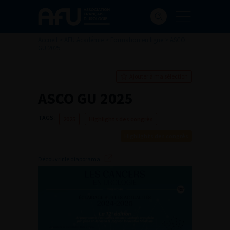
Accueil
>
AFU Académie
>
Formation en ligne
>
ASCO
GU 2025
Ajouter à ma sélection
ASCO GU 2025
TAGS :
2025
Highlights des congrès
Highlights des congrès
Découvrir le diaporama