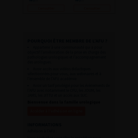
Consulter
Consulter
POURQUOI ÊTRE MEMBRE DE L’AFU ?
Appartenir à une communauté qui a pour
objectif l’amélioration de la prise en charge des
pathologies urologiques et l’accompagnement
des urologues.
Avoir accès aux vidéos didactiques
sélectionnées pour vous, aux webinaires et à
l’ensemble de l’AFU académie.
Avoir un tarif privilégié pour les évènements de
l’AFU avec notamment le CFU, les JOUM, les
JAMS, les JITTU et un accès aux SUC.
Bienvenue dans la famille urologique
Accéder à l’adhésion en ligne
INFORMATIONS
Adhésion à l’AFU :
Vous souhaitez connaître la procédure pour