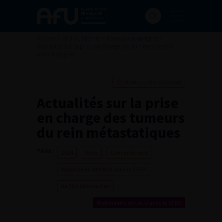
Accueil
>
AFU Académie
>
Formation en ligne
>
Actualités sur la prise en charge des tumeurs du rein
métastatiques
Ajouter à ma sélection
Actualités sur la prise
en charge des tumeurs
du rein métastatiques
TAGS :
2024
Rein
Cancer du rein
Webinaires de l’AFU avec le CFEU
de 30 à 60 minutes
Webinaires de l’AFU avec le CFEU