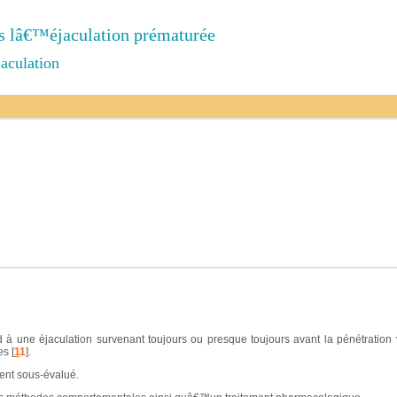
ns lâ€™éjaculation prématurée
jaculation
 à une éjaculation survenant toujours ou presque toujours avant la pénétration 
s [
1
1
].
ent sous-évalué.