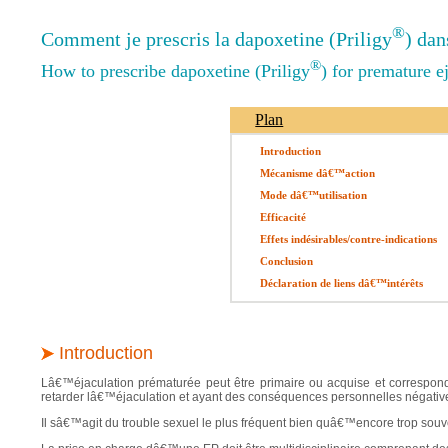
®
Comment je prescris la dapoxetine (Priligy
) da
®
How to prescribe dapoxetine (Priligy
) for premature e
Plan
Introduction
Mécanisme dâ€™action
Mode dâ€™utilisation
Efficacité
Effets indésirables/contre-indications
Conclusion
Déclaration de liens dâ€™intérêts
Introduction
Lâ€™éjaculation prématurée peut être primaire ou acquise et correspond
retarder lâ€™éjaculation et ayant des conséquences personnelles négative
Il sâ€™agit du trouble sexuel le plus fréquent bien quâ€™encore trop souv