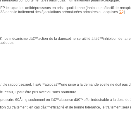
des méthodes comportementales ainsi quâ€™un traitement pharmacologique.
 tels que les antidépresseurs en prise quotidienne (inhibiteur sélectif de recaptu
Â dans le traitement des éjaculations prématurées primaires ou acquises [
2
2
].
RS), Le mécanisme dâ€™action de la dapoxetine serait lié à lâ€™inhibition de la r
aptiques.
nt le rapport sexuel. Il sâ€™agit dâ€™une prise à la demande et elle ne doit pas
â€™eau, il peut être pris avec ou sans nourriture.
e prescrire 60Â mg seulement en lâ€™absence dâ€™effet indésirable à la dose de
ion du traitement, en cas dâ€™efficacité et de bonne tolérance, le traitement sera