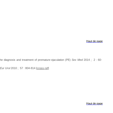
Haut de page
the diagnosis and treatment of premature ejaculation (PE)
Sex Med
2014 ; 2 : 60-
Eur Urol
2010 ; 57 : 804-814
[cross-ref]
Haut de page