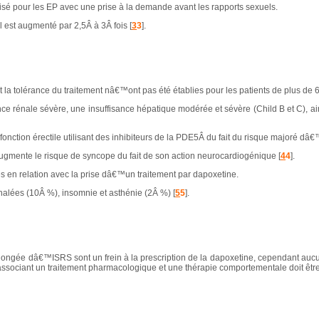
isé pour les EP avec une prise à la demande avant les rapports sexuels.
l est augmenté par 2,5Â à 3Â fois [
3
3
].
 tolérance du traitement nâ€™ont pas été établies pour les patients de plus de 
nce rénale sévère, une insuffisance hépatique modérée et sévère (Child B et C), ai
fonction érectile utilisant des inhibiteurs de la PDE5Â du fait du risque majoré dâ
ugmente le risque de syncope du fait de son action neurocardiogénique [
4
4
].
en relation avec la prise dâ€™un traitement par dapoxetine.
phalées (10Â %), insomnie et asthénie (2Â %) [
5
5
].
 prolongée dâ€™ISRS sont un frein à la prescription de la dapoxetine, cependant auc
sociant un traitement pharmacologique et une thérapie comportementale doit être 