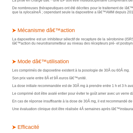
La prise en charge dâ€™une EP doit être multidisciplinaire comprenant 
De nombreuses thérapeutiques ont été décrites pour le traitement de lâ€™EP
que la xylocaïneÂ ; cependant seule la dapoxetine a lâ€™AMM depuis 2013
Mécanisme dâ€™action
La dapoxetine est un inhibiteur sélectif de recapture de la sérotonine (IS
lâ€™action du neurotransmetteur au niveau des récepteurs pré- et postsyn
Mode dâ€™utilisation
Les comprimés de dapoxetine existent à la posologie de 30Â ou 60Â mg.
Son prix varie entre 8Â et 9Â euros lâ€™unité.
La dose initiale recommandée est de 30Â mg à prendre entre 1
h et 3
h ava
Le comprimé doit être avalé entier pour éviter le goût amer avec un verre d
En cas de réponse insuffisante à la dose de 30Â mg, il est recommandé d
Une évaluation clinique doit être réalisée 4Â semaines après lâ€™instaurat
Efficacité