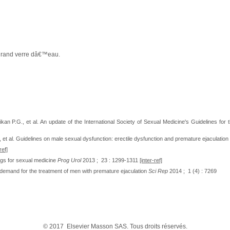
 grand verre dâ€™eau.
an P.G., et al. An update of the International Society of Sexual Medicine's Guidelines for 
., et al. Guidelines on male sexual dysfunction: erectile dysfunction and premature ejaculation
ref]
ugs for sexual medicine
Prog Urol
2013 ; 23 : 1299-1311
[inter-ref]
demand for the treatment of men with premature ejaculation
Sci Rep
2014 ; 1 (4) : 7269
© 2017 Elsevier Masson SAS. Tous droits réservés.