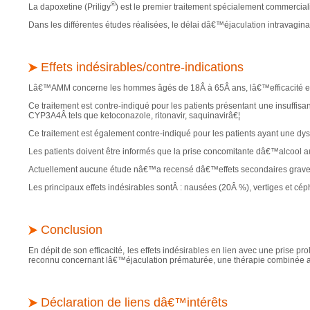
®
La dapoxetine (Priligy
) est le premier traitement spécialement commercial
Dans les différentes études réalisées, le délai dâ€™éjaculation intravagina
Effets indésirables/contre-indications
Lâ€™AMM concerne les hommes âgés de 18Â à 65Â ans, lâ€™efficacité et la
Ce traitement est contre-indiqué pour les patients présentant une insuffisa
CYP3A4Â tels que ketoconazole, ritonavir, saquinavirâ€¦
Ce traitement est également contre-indiqué pour les patients ayant une dys
Les patients doivent être informés que la prise concomitante dâ€™alcool a
Actuellement aucune étude nâ€™a recensé dâ€™effets secondaires graves 
Les principaux effets indésirables sontÂ : nausées (20Â %), vertiges et cé
Conclusion
En dépit de son efficacité, les effets indésirables en lien avec une prise
reconnu concernant lâ€™éjaculation prématurée, une thérapie combinée as
Déclaration de liens dâ€™intérêts