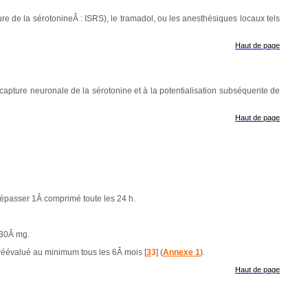
re de la sérotonineÂ : ISRS), le tramadol, ou les anesthésiques locaux tels
Haut de page
ecapture neuronale de la sérotonine et à la potentialisation subséquente de
Haut de page
 dépasser 1Â comprimé toute les 24
h.
 30Â mg.
 réévalué au minimum tous les 6Â mois [
3
3
] (
Annexe 1
).
Haut de page