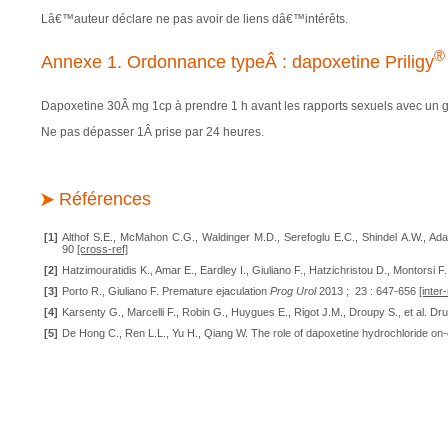
Lâ€™auteur déclare ne pas avoir de liens dâ€™intérêts.
®
Annexe 1. Ordonnance typeÂ : dapoxetine Priligy
Dapoxetine 30Â mg 1cp à prendre 1
h avant les rapports sexuels avec un
Ne pas dépasser 1Â prise par 24
heures.
Références
[1]
Althof S.E., McMahon C.G., Waldinger M.D., Serefoglu E.C., Shindel A.W., Adaik
90
[cross-ref]
[2]
Hatzimouratidis K., Amar E., Eardley I., Giuliano F., Hatzichristou D., Montorsi F
[3]
Porto R., Giuliano F. Premature ejaculation
Prog Urol
2013 ; 23 : 647-656
[inter-
[4]
Karsenty G., Marcelli F., Robin G., Huygues E., Rigot J.M., Droupy S., et al. Dr
[5]
De Hong C., Ren L.L., Yu H., Qiang W. The role of dapoxetine hydrochloride on-