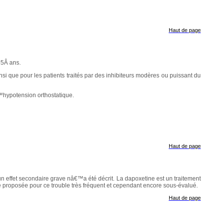
Haut de page
65Â ans.
nsi que pour les patients traités par des inhibiteurs modères ou puissant du
€™hypotension orthostatique.
Haut de page
un effet secondaire grave nâ€™a été décrit. La dapoxetine est un traitement
proposée pour ce trouble très fréquent et cependant encore sous-évalué.
Haut de page