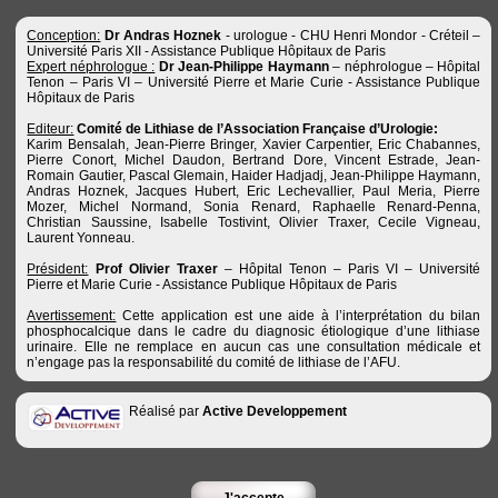
Conception:
Dr Andras Hoznek
- urologue - CHU Henri Mondor - Créteil –
Université Paris XII - Assistance Publique Hôpitaux de Paris
Expert néphrologue :
Dr Jean-Philippe Haymann
– néphrologue – Hôpital
Tenon – Paris VI – Université Pierre et Marie Curie - Assistance Publique
Hôpitaux de Paris
Editeur:
Comité de Lithiase de l’Association Française d’Urologie:
Karim Bensalah, Jean-Pierre Bringer, Xavier Carpentier, Eric Chabannes,
Pierre Conort, Michel Daudon, Bertrand Dore, Vincent Estrade, Jean-
Romain Gautier, Pascal Glemain, Haider Hadjadj, Jean-Philippe Haymann,
Andras Hoznek, Jacques Hubert, Eric Lechevallier, Paul Meria, Pierre
Mozer, Michel Normand, Sonia Renard, Raphaelle Renard-Penna,
Christian Saussine, Isabelle Tostivint, Olivier Traxer, Cecile Vigneau,
Laurent Yonneau.
Président:
Prof Olivier Traxer
– Hôpital Tenon – Paris VI – Université
Pierre et Marie Curie - Assistance Publique Hôpitaux de Paris
Avertissement:
Cette application est une aide à l’interprétation du bilan
phosphocalcique dans le cadre du diagnosic étiologique d’une lithiase
urinaire. Elle ne remplace en aucun cas une consultation médicale et
n’engage pas la responsabilité du comité de lithiase de l’AFU.
Réalisé par
Active Developpement