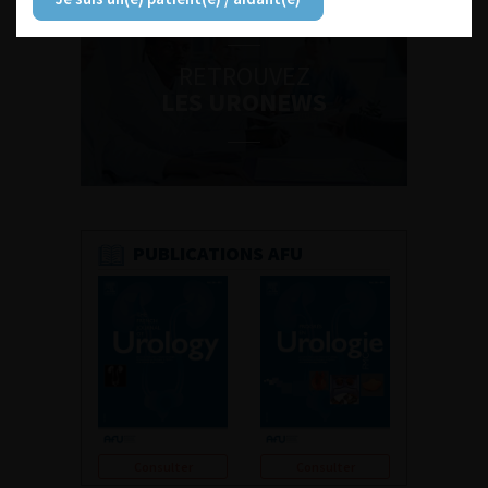
RETROUVEZ
LES URONEWS
PUBLICATIONS AFU
Consulter
Consulter