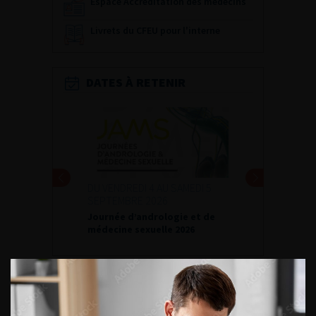
Espace Accréditation des médecins
Livrets du CFEU pour l'interne
DATES À RETENIR
DU VENDREDI 4 AU SAMEDI 5
SEPTEMBRE 2026
Journée d’andrologie et de
médecine sexuelle 2026
ENQUÊTES DE PRATIQUES