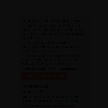
POURQUOI ÊTRE MEMBRE DE L’AFU ?
Appartenir à une communauté qui a pour
objectif l’amélioration de la prise en charge des
pathologies urologiques et l’accompagnement
des urologues.
Avoir accès aux vidéos didactiques
sélectionnées pour vous, aux webinaires et à
l’ensemble de l’AFU académie.
Avoir un tarif privilégié pour les évènements de
l’AFU avec notamment le CFU, les JOUM, les
JAMS, les JITTU et un accès aux SUC.
Bienvenue dans la famille urologique
Accéder à l’adhésion en ligne
INFORMATIONS
Adhésion à l’AFU :
Vous souhaitez connaître la procédure pour
devenir membre de l’AFU,
cliquez sur ce lien
Télécharger le dossier de demande de