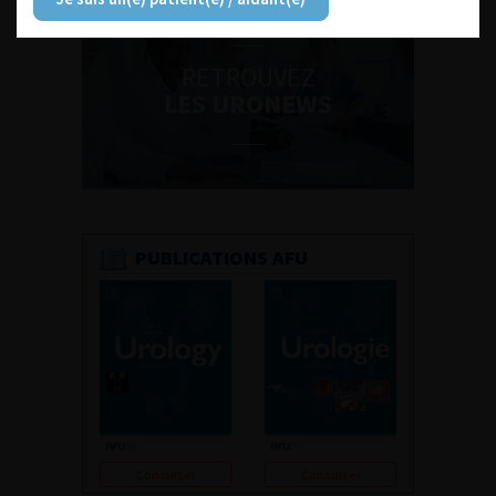
RETROUVEZ
LES URONEWS
PUBLICATIONS AFU
Consulter
Consulter