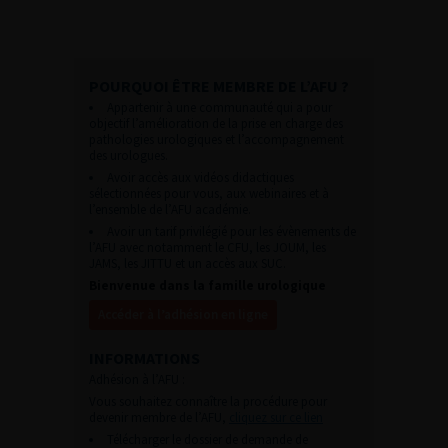
POURQUOI ÊTRE MEMBRE DE L’AFU ?
Appartenir à une communauté qui a pour
objectif l’amélioration de la prise en charge des
pathologies urologiques et l’accompagnement
des urologues.
Avoir accès aux vidéos didactiques
sélectionnées pour vous, aux webinaires et à
l’ensemble de l’AFU académie.
Avoir un tarif privilégié pour les évènements de
l’AFU avec notamment le CFU, les JOUM, les
JAMS, les JITTU et un accès aux SUC.
Bienvenue dans la famille urologique
Accéder à l’adhésion en ligne
INFORMATIONS
Adhésion à l’AFU :
Vous souhaitez connaître la procédure pour
devenir membre de l’AFU,
cliquez sur ce lien
Télécharger le dossier de demande de