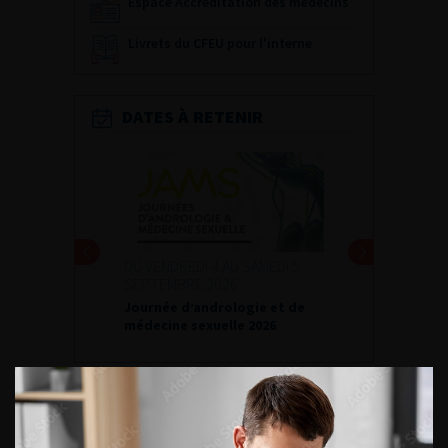
Espace Accréditation des médecins
Livrets du CFEU pour l'interne
DATES À RETENIR
DU VENDREDI 4 AU SAMEDI 5
SEPTEMBRE 2026
Journée d’andrologie et de
médecine sexuelle 2026
ENQUÊTES DE PRATIQUES