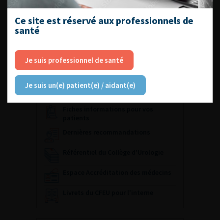
18-20 novembre 2026
Palais des congrès de Paris
Ce site est réservé aux professionnels de
santé
Visiter le site du congrès
Archives
Je suis professionnel de santé
Je suis un(e) patient(e) / aidant(e)
ACCÈS DIRECT
Fiches informations pour vos
patients
Dernières recommandations
Référentiel du Collège d’Urologie
Espace Accréditation des médecins
Livrets du CFEU pour l'interne