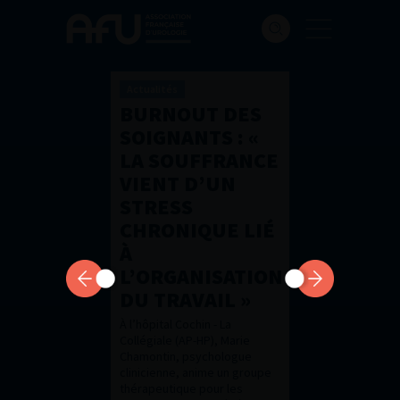
Actualités
BURNOUT DES
SOIGNANTS : «
LA SOUFFRANCE
VIENT D’UN
STRESS
CHRONIQUE LIÉ
À
L’ORGANISATION
DU TRAVAIL »
À l’hôpital Cochin - La
Collégiale (AP-HP), Marie
Chamontin, psychologue
clinicienne, anime un groupe
thérapeutique pour les