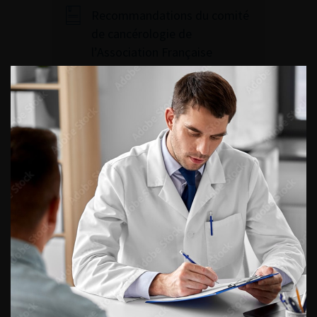
Recommandations du comité
de cancérologie de
l’Association Française
d’Urologie – actualisation
2022-2024 : tumeurs de la voie
excrétrice urinaire supérieure
(TVES)
Accéder à toutes les
recommandations
120ÈME CONGRÈS
FRANÇAIS D’UROLOGIE –
2026